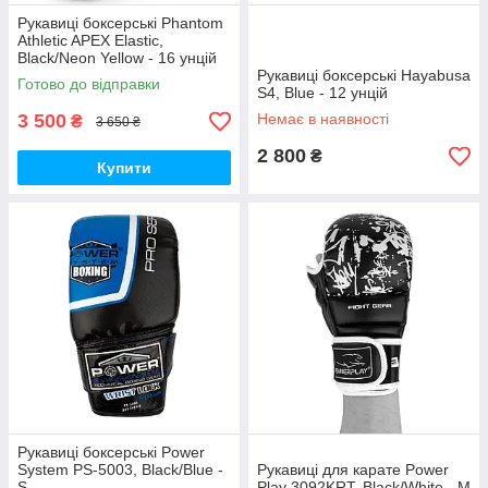
Рукавиці боксерські Phantom
Athletic APEX Elastic,
Black/Neon Yellow - 16 унцій
Рукавиці боксерські Hayabusa
Готово до відправки
S4, Blue - 12 унцій
3 500
Немає в наявності
₴
3 650 ₴
2 800
₴
Купити
Рукавиці боксерські Power
System PS-5003, Black/Blue -
Рукавиці для карате Power
S
Play 3092KRT, Black/White - M