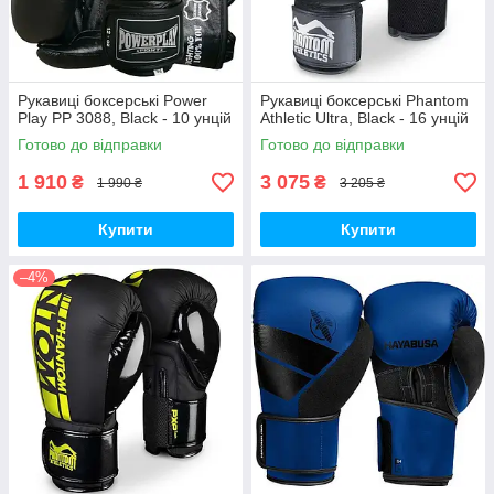
Рукавиці боксерські Power
Рукавиці боксерські Phantom
Play PP 3088, Black - 10 унцій
Athletic Ultra, Black - 16 унцій
Готово до відправки
Готово до відправки
1 910
3 075
₴
₴
1 990 ₴
3 205 ₴
Купити
Купити
–4%