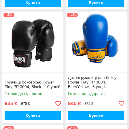
Купити
Купити
–4%
–4%
Дитячі рукавиці для боксу
Рукавиці боксерські Power
Power Play PP 3004,
Play PP 3004, Black - 10 унцій
Blue/Yellow - 6 унцій
Готово до відправки
Готово до відправки
935
840
₴
₴
975 ₴
875 ₴
Купити
Купити
–4%
–4%