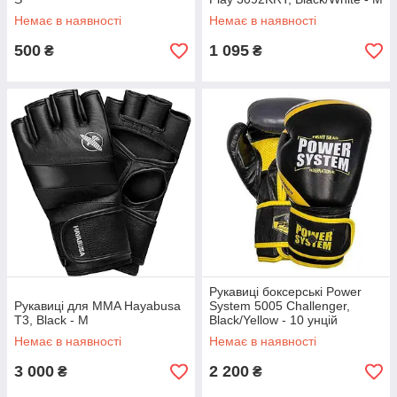
Немає в наявності
Немає в наявності
500
1 095
₴
₴
Рукавиці боксерські Power
Рукавиці для MMA Hayabusa
System 5005 Challenger,
T3, Black - M
Black/Yellow - 10 унцій
Немає в наявності
Немає в наявності
3 000
2 200
₴
₴