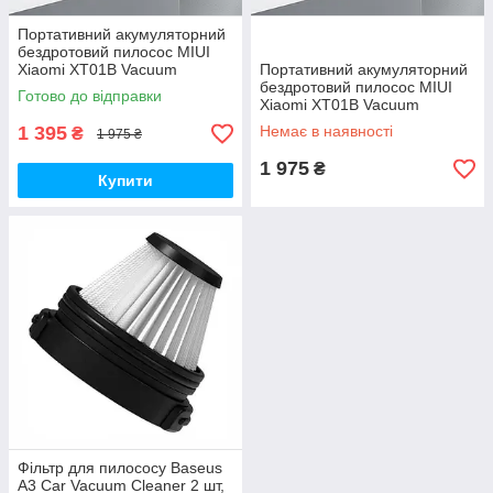
Портативний акумуляторний
бездротовий пилосос MIUI
Xiaomi XT01B Vacuum
Портативний акумуляторний
Cleaner 40W 2000mAh, Green
бездротовий пилосос MIUI
Готово до відправки
Xiaomi XT01B Vacuum
Cleaner 40W 2000mAh, Grey
1 395
Немає в наявності
₴
1 975 ₴
1 975
₴
Купити
Фільтр для пилососу Baseus
A3 Car Vacuum Cleaner 2 шт,