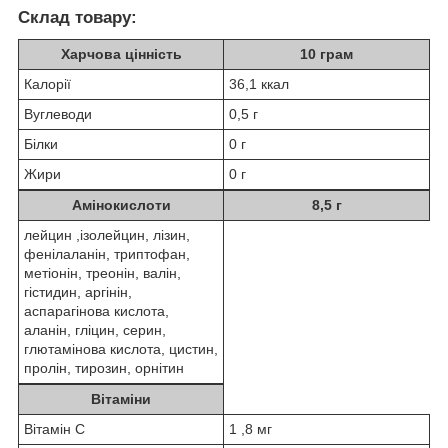
Склад товару:
Харчова цінність
10 грам
Калорії
36,1 ккал
Вуглеводи
0,5 г
Білки
0 г
Жири
0 г
Амінокислоти
8,5 г
лейцин ,ізолейцин, лізин,
фенілаланін, триптофан,
метіонін, треонін, валін,
гістидин, аргінін,
аспарагінова кислота,
аланін, гліцин, серин,
глютамінова кислота, цистин,
пролін, тирозин, орнітин
Вітаміни
Вітамін С
1 ,8 мг