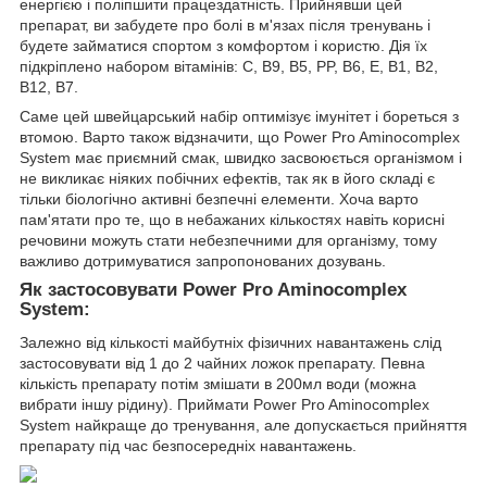
енергією і поліпшити працездатність. Прийнявши цей
препарат, ви забудете про болі в м'язах після тренувань і
будете займатися спортом з комфортом і користю. Дія їх
підкріплено набором вітамінів: С, B9, B5, PP, B6, E, B1, B2,
B12, B7.
Саме цей швейцарський набір оптимізує імунітет і бореться з
втомою. Варто також відзначити, що Power Pro Aminocomplex
System має приємний смак, швидко засвоюється організмом і
не викликає ніяких побічних ефектів, так як в його складі є
тільки біологічно активні безпечні елементи. Хоча варто
пам'ятати про те, що в небажаних кількостях навіть корисні
речовини можуть стати небезпечними для організму, тому
важливо дотримуватися запропонованих дозувань.
Як застосовувати Power Pro Aminocomplex
System:
Залежно від кількості майбутніх фізичних навантажень слід
застосовувати від 1 до 2 чайних ложок препарату. Певна
кількість препарату потім змішати в 200мл води (можна
вибрати іншу рідину). Приймати Power Pro Aminocomplex
System найкраще до тренування, але допускається прийняття
препарату під час безпосередніх навантажень.