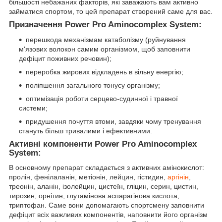
більшості небажаних факторів, які заважають вам активно
займатися спортом, то цей препарат створений саме для вас.
Призначення Power Pro Aminocomplex System:
перешкода механізмам катаболізму (руйнування
м'язових волокон самим організмом, щоб заповнити
дефіцит поживних речовин);
переробка жирових відкладень в вільну енергію;
поліпшення загального тонусу організму;
оптимізація роботи серцево-судинної і травної
системи;
придушення почуття втоми, завдяки чому тренування
стануть більш тривалими і ефективними.
Активні компоненти Power Pro Aminocomplex
System:
В основному препарат складається з активних амінокислот:
пролін, фенілаланін, метіонін, лейцин, гістидин,
аргінін
,
треонін, аланін, ізолейцин, цистеїн, гліцин, серин, цистин,
тирозин, орнітин, глутамінова аспарагінова кислота,
триптофан. Саме вони допомагають спортсмену заповнити
дефіцит всіх важливих компонентів, наповнити його організм