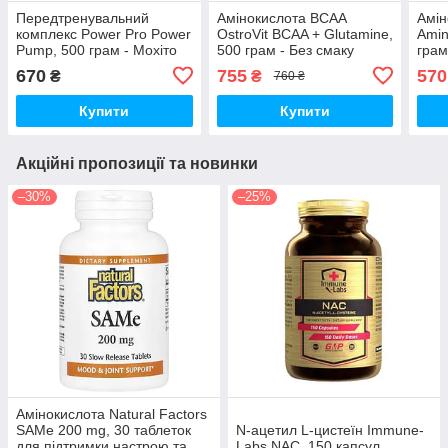
Передтренувальний
Амінокислота BCAA
Амін
комплекс Power Pro Power
OstroVit BCAA + Glutamine,
Amin
Pump, 500 грам - Мохіто
500 грам - Без смаку
гра
670
755
570
₴
₴
760 ₴
Купити
Купити
Акційні пропозиції та новинки
–30%
–25%
Амінокислота Natural Factors
SAMe 200 mg, 30 таблеток
N-ацетил L-цистеїн Immune-
для підтримки настрою та
Labs NAC, 150 капсул