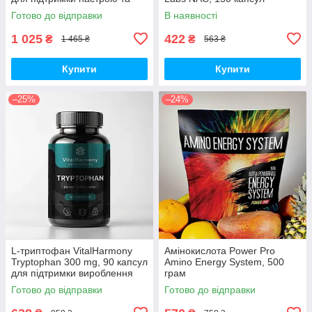
печінки
Готово до відправки
В наявності
1 025
422
₴
₴
1 465 ₴
563 ₴
Купити
Купити
–25%
–24%
L-триптофан VitalHarmony
Амінокислота Power Pro
Tryptophan 300 mg, 90 капсул
Amino Energy System, 500
для підтримки вироблення
грам
серотоніну
Готово до відправки
Готово до відправки