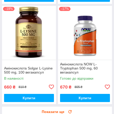
–19%
–17%
Амінокислота NOW L-
Амінокислота Solgar L-Lysine
Tryptophan 500 mg, 60
500 mg, 100 вегакапсул
вегакапсул
В наявності
Готово до відправки
660
670
₴
₴
810 ₴
805 ₴
Купити
Купити
Показати ще