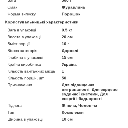
Вага
500 г
Смак
Журавлина
Форма випуску
Порошок
Користувальницькі характеристики
Вага в упаковці
0.5 кг
Висота в упаковці
20 см.
Вміст порції
10 г
Вікова категорія
Дорослі
Глибина в упаковці
15 см
Країна виробника
Україна
Кількість вантажних місць
1
Кількість порцій, шт
50
Призначення
Для підвищення
витривалості, Для серцево-
судинної системи, Для
енергії і бадьорості
Підлога
Жіноча, Чоловіча
Тип
Комплексні
Ширина в упаковці
10 см