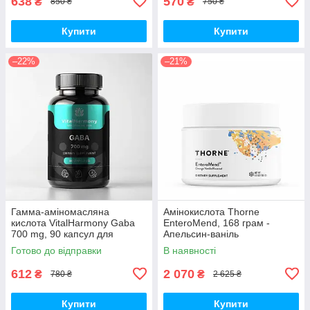
638
570
₴
₴
850 ₴
750 ₴
Купити
Купити
–22%
–21%
Гамма-аміномасляна
Амінокислота Thorne
кислота VitalHarmony Gaba
EnteroMend, 168 грам -
700 mg, 90 капсул для
Апельсин-ваніль
розслабленню та зниження
Готово до відправки
В наявності
стресу
612
2 070
₴
₴
780 ₴
2 625 ₴
Купити
Купити