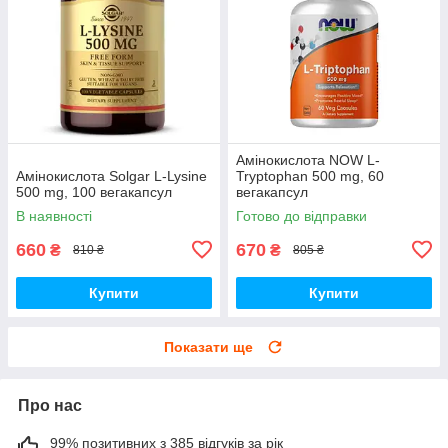
Амінокислота NOW L-
Амінокислота Solgar L-Lysine
Tryptophan 500 mg, 60
500 mg, 100 вегакапсул
вегакапсул
В наявності
Готово до відправки
660
670
₴
₴
810 ₴
805 ₴
Купити
Купити
Показати ще
Про нас
99% позитивних з 385 відгуків за рік