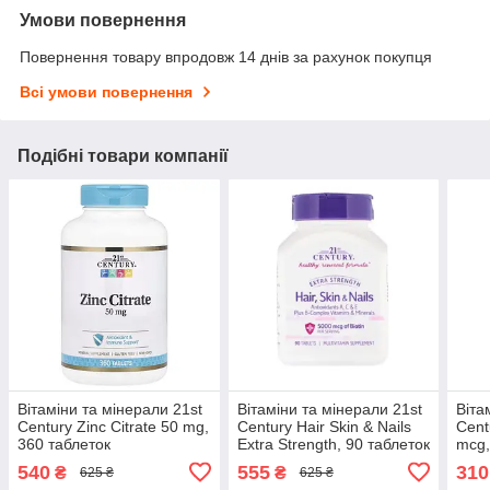
Умови повернення
Повернення товару впродовж 14 днів за рахунок покупця
Всі умови повернення
Подібні товари компанії
Вітаміни та мінерали 21st
Вітаміни та мінерали 21st
Віта
Century Zinc Citrate 50 mg,
Century Hair Skin & Nails
Cent
360 таблеток
Extra Strength, 90 таблеток
mcg,
540
555
310
₴
₴
625 ₴
625 ₴