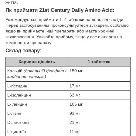
життя.
Як приймати 21st Century Daily Amino Acid:
Рекомендується приймати 1-2 таблетки на день під час їди.
Перед застосуванням проконсультуйтеся з лікарем, особливо
якщо ви приймаєте інші препарати або маєте хронічні
захворювання. Уникайте прийому, якщо у вас є алергія на
компоненти препарату.
Склад товару:
Харчова цінність
1 таблетка
Кальцій
(дикальцій фосфат і
150 мг
карбонат кальцію)
L-гістидин
17 мг
L-ізолейцин
63 мг
L- лейцин
105 мг
L-лізин
93 мг
DL-метіонін
21 мг
L-цистеїн
11 мг