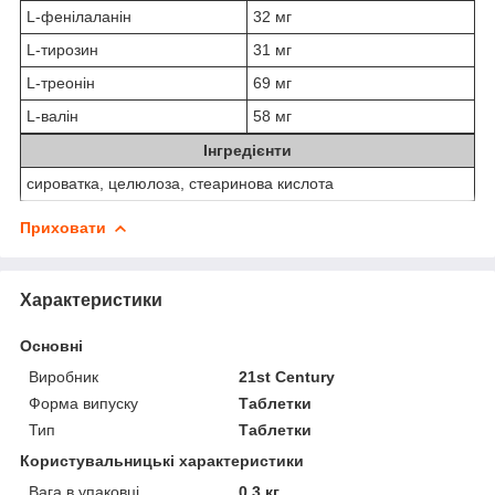
L-фенілаланін
32 мг
L-тирозин
31 мг
L-треонін
69 мг
L-валін
58 мг
Інгредієнти
сироватка, целюлоза, стеаринова кислота
Приховати
Характеристики
Основні
Виробник
21st Century
Форма випуску
Таблетки
Тип
Таблетки
Користувальницькі характеристики
Вага в упаковці
0.3 кг