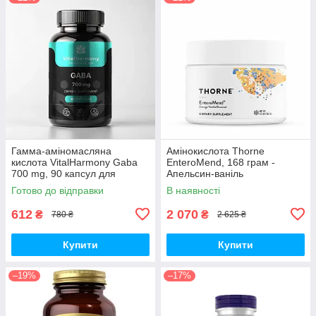
Гамма-аміномасляна
Амінокислота Thorne
кислота VitalHarmony Gaba
EnteroMend, 168 грам -
700 mg, 90 капсул для
Апельсин-ваніль
розслабленню та зниження
Готово до відправки
В наявності
стресу
612
2 070
₴
₴
780 ₴
2 625 ₴
Купити
Купити
–19%
–17%