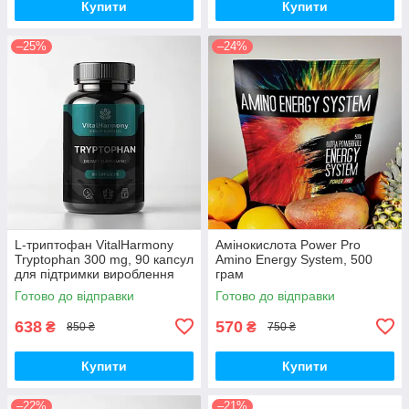
Купити
Купити
–25%
–24%
L-триптофан VitalHarmony
Амінокислота Power Pro
Tryptophan 300 mg, 90 капсул
Amino Energy System, 500
для підтримки вироблення
грам
серотоніну
Готово до відправки
Готово до відправки
638
570
₴
₴
850 ₴
750 ₴
Купити
Купити
–22%
–21%