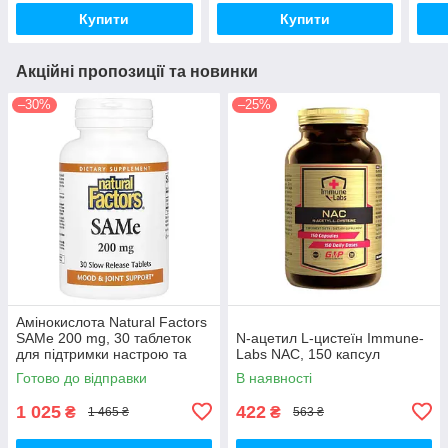
Купити
Купити
Акційні пропозиції та новинки
–30%
–25%
Амінокислота Natural Factors
SAMe 200 mg, 30 таблеток
N-ацетил L-цистеїн Immune-
для підтримки настрою та
Labs NAC, 150 капсул
печінки
Готово до відправки
В наявності
1 025
422
₴
₴
1 465 ₴
563 ₴