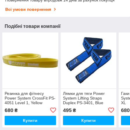
Повернення товару впродовж 14 днів за рахунок покупця
Всі умови повернення
Подібні товари компанії
Резинка для фітнесу
Лямки для тяги Power
Гаки
Power System CrossFit PS-
System Lifting Straps
Syst
4051 Level 1, Yellow
Duplex PS-3401, Blue
XL
680
495
680
₴
₴
Купити
Купити