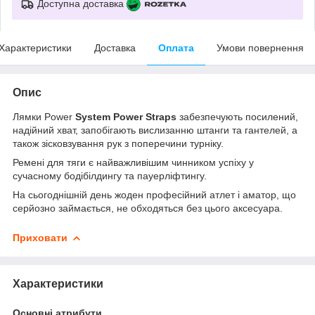
Доступна доставка
Характеристики
Доставка
Оплата
Умови повернення
Опис
Лямки Power
System Power Straps
забезпечують посилений,
надійний хват, запобігають вислизанню штанги та гантелей, а
також зісковзування рук з поперечини турніку.
Ремені для тяги є найважливішим чинником успіху у
сучасному бодібілдингу та пауерліфтингу.
На сьогоднішній день жоден професійний атлет і аматор, що
серйозно займається, не обходяться без цього аксесуара.
Приховати
Характеристики
Основні атрибути