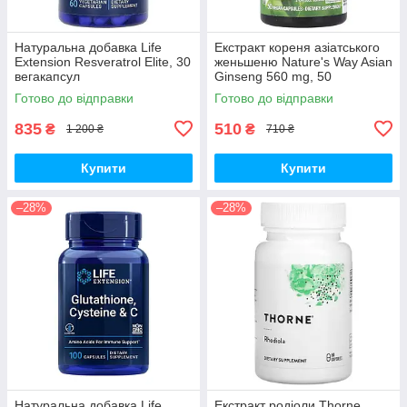
Натуральна добавка Life
Екстракт кореня азіатського
Extension Resveratrol Elite, 30
женьшеню Nature's Way Asian
вегакапсул
Ginseng 560 mg, 50
вегакапсул для підвищення
Готово до відправки
Готово до відправки
життєвого тонусу
835
510
₴
₴
1 200 ₴
710 ₴
Купити
Купити
–28%
–28%
Натуральна добавка Life
Екстракт родіоли Thorne