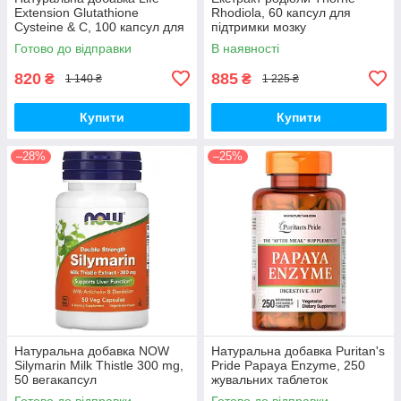
Extension Glutathione
Rhodiola, 60 капсул для
Cysteine & C, 100 капсул для
підтримки мозку
підтримки імунної системи
Готово до відправки
В наявності
820
885
₴
₴
1 140 ₴
1 225 ₴
Купити
Купити
–28%
–25%
Натуральна добавка NOW
Натуральна добавка Puritan's
Silymarin Milk Thistle 300 mg,
Pride Papaya Enzyme, 250
50 вегакапсул
жувальних таблеток
Готово до відправки
Готово до відправки