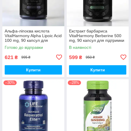
Альфа-ліпоєва кислота
Екстракт барбариса
VitalHarmony Alpha Lipoic Acid
VitalHarmony Berberine 500
100 mg, 90 капсул для
mg, 90 капсул для підтримки
антиоксидантного захисту
рівня цукру в крові
Готово до відправки
В наявності
621
599
₴
₴
995 ₴
950 ₴
Купити
Купити
–30%
–28%