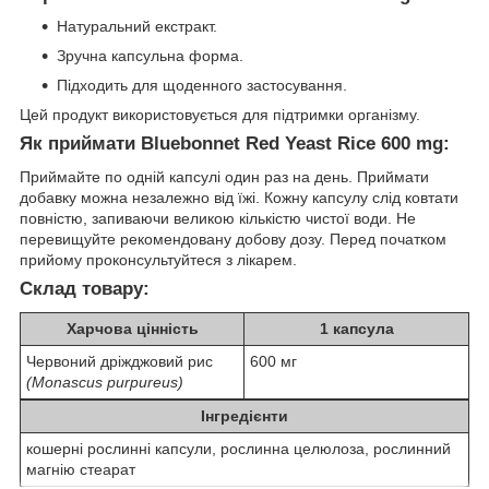
Натуральний екстракт.
Зручна капсульна форма.
Підходить для щоденного застосування.
Цей продукт використовується для підтримки організму.
Як приймати Bluebonnet Red Yeast Rice 600 mg:
Приймайте по одній капсулі один раз на день. Приймати
добавку можна незалежно від їжі. Кожну капсулу слід ковтати
повністю, запиваючи великою кількістю чистої води. Не
перевищуйте рекомендовану добову дозу. Перед початком
прийому проконсультуйтеся з лікарем.
Склад товару:
Харчова цінність
1 капсула
Червоний дріжджовий рис
600 мг
(Monascus purpureus)
Інгредієнти
кошерні рослинні капсули, рослинна целюлоза, рослинний
магнію стеарат