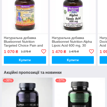
Натуральна добавка
Натуральна добавка
Нату
Bluebonnet Nutrition
Bluebonnet Nutrition Alpha
Doct
Targeted Choice Pain and
Lipoic Acid 600 mg, 30
Acid
Inflammation Support, 30
капсул
вега
1 070
1 470
1 0
₴
₴
1 275 ₴
1 475 ₴
вегакапсул
Купити
Купити
Акційні пропозиції та новинки
–38%
–37%