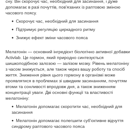
сну. Він скорочує час, необхідний для засинання, і дуже
допомагає в разі почуттів, пов'язаних із раптовою зміною
часового поясу.
Скорочує час, необхідний для засинання
Підтримує регуляцію циркадного ритму
Знижує ефект зміни часового пояса
Мелатонін — основний інгредієнт біологічно активної добавки
Activlab. Це гормон, який природно синтезується
шишкоподібною залозою — залізом мозку. Рівень мелатоніну
з часом знижується, але також через вашу роботу та спосіб
життя. Зниження рівня цього гормону в організмі може
проявлятися в проблемах зі швидким засинанням, почуттям
втоми та сонливості впродовж дня, а також зниженням
концентрації уваги. Дві основні функції та властивості
мелатоніну:
Мелатонін допомагає скоротити час, необхідний для
засинання
Мелатонін допомагає полегшити суб'єктивне відчуття
синдрому раптового часового пояса