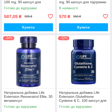
100 mg, 90 капсул для
mg, 90 капсул для підтримки
антиоксидантного захисту
рівня цукру в крові
Готово до відправки
В наявності
587,05
570
₴
₴
995 ₴
950 ₴
Купити
Купити
–34%
–32%
Натуральна добавка Life
Натуральна добавка Life
Extension Resveratrol Elite, 30
Extension Glutathione
вегакапсул
Cysteine & C, 100 капсул для
підтримки імунної системи
Готово до відправки
Готово до відправки