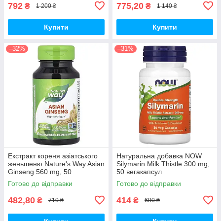
792
775,20
₴
₴
1 200 ₴
1 140 ₴
Купити
Купити
–32%
–31%
Екстракт кореня азіатського
Натуральна добавка NOW
женьшеню Nature's Way Asian
Silymarin Milk Thistle 300 mg,
Ginseng 560 mg, 50
50 вегакапсул
вегакапсул для підвищення
Готово до відправки
Готово до відправки
життєвого тонусу
482,80
414
₴
₴
710 ₴
600 ₴