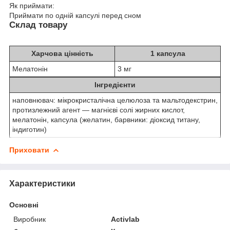
Як приймати:
Приймати по одній капсулі перед сном
Склад товару
Харчова цінність
1 капсула
Мелатонін
3 мг
Інгредієнти
наповнювач: мікрокристалічна целюлоза та мальтодекстрин,
протизлежний агент — магнієві солі жирних кислот,
мелатонін, капсула (желатин, барвники: діоксид титану,
індиготин)
Приховати
Характеристики
Основні
Виробник
Activlab