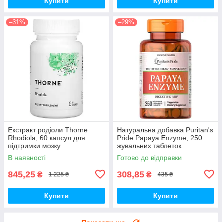
Купити
Купити
–31%
–29%
Екстракт родіоли Thorne
Натуральна добавка Puritan's
Rhodiola, 60 капсул для
Pride Papaya Enzyme, 250
підтримки мозку
жувальних таблеток
В наявності
Готово до відправки
845,25
308,85
₴
₴
1 225 ₴
435 ₴
Купити
Купити