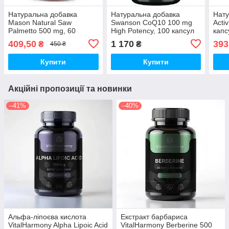
Натуральна добавка
Натуральна добавка
Нату
Mason Natural Saw
Swanson CoQ10 100 mg
Acti
Palmetto 500 mg, 60
High Potency, 100 капсул
капс
капсул
409,50
1 170
393
₴
₴
450 ₴
Купити
Купити
Акційні пропозиції та новинки
–41%
–40%
Альфа-ліпоєва кислота
Екстракт барбариса
VitalHarmony Alpha Lipoic Acid
VitalHarmony Berberine 500