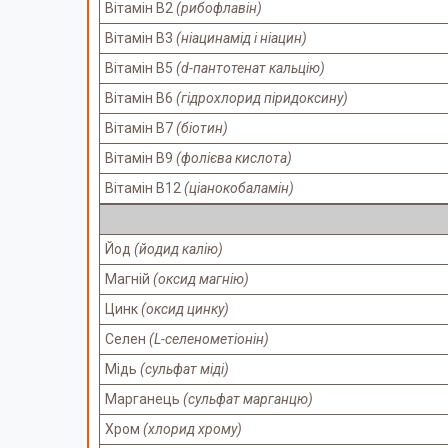
Вітамін В2
(рибофлавін)
Вітамін В3
(ніацинамід і ніацин)
Вітамін В5
(d-пантотенат кальцію)
Вітамін B6
(гідрохлорид піридоксину)
Вітамін В7
(біотин)
Вітамін В9
(фолієва кислота)
Вітамін B12
(ціанокобаламін)
Йод
(йодид калію)
Магній
(оксид магнію)
Цинк
(оксид цинку)
Селен
(L-селенометіонін)
Мідь
(сульфат міді)
Марганець
(сульфат марганцю)
Хром
(хлорид хрому)