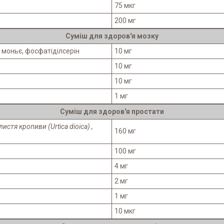
75 мкг
200 мг
Суміш для здоров'я мозку
а моньє, фосфатіділсерін
10 мг
10 мг
10 мг
1 мг
Суміш для здоров'я простати
к листя кропиви
(Urtica dioica) ,
160 мг
100 мг
4 мг
2 мг
1 мг
10 мкг