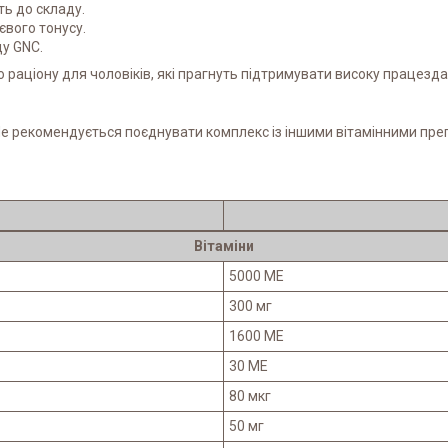
ть до складу.
євого тонусу.
ду GNC.
аціону для чоловіків, які прагнуть підтримувати високу працездат
и. Не рекомендується поєднувати комплекс із іншими вітамінними п
Вітаміни
5000 МЕ
300 мг
1600 МЕ
30 МЕ
80 мкг
50 мг