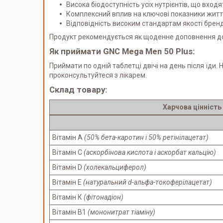
Висока біодоступність усіх нутрієнтів, що входя
Комплексний вплив на ключові показники житт
Відповідність високим стандартам якості брен
Продукт рекомендується як щоденне доповнення до р
Як приймати GNC Mega Men 50 Plus:
Приймати по одній таблетці двічі на день після їд
проконсультуйтеся з лікарем.
Склад товару:
Харчова цінність
Вітамін А
(50% бета-каротин і 50% ретінілацетат)
Вітамін С
(аскорбінова кислота і аскорбат кальцію)
Вітамін D
(холекальциферол)
Вітамін E
(натуральний d-альфа-токоферілацетат)
Вітамін К
(фітонадіон)
Вітамін В1
(мононитрат тіаміну)