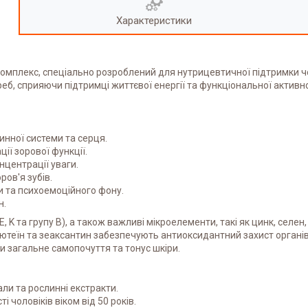
Характеристики
комплекс, спеціально розроблений для нутрицевтичної підтримки чол
б, сприяючи підтримці життєвої енергії та функціональної активно
нної системи та серця.
ії зорової функції.
онцентрації уваги.
ров'я зубів.
и та психоемоційного фону.
н.
E, K та групу B), а також важливі мікроелементи, такі як цинк, селен
ютеїн та зеаксантин забезпечують антиоксидантний захист органів 
и загальне самопочуття та тонус шкіри.
али та рослинні екстракти.
 чоловіків віком від 50 років.