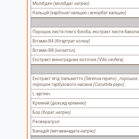
Молібден
(молібдат натрію)
Кальцій
(карбонат кальцію і аскорбат кальцію)
Порошок листя гінкго білоба, екстракт листя бакоп
Вітамін В4
(бітартрат холіну)
Вітамін В8
(інозитол)
Екстракт виноградних кісточок
(Vitis vinifera)
Екстракт ягід пальметто
(Serenoa repens) , порошо
порошок гарбузового насіння
(Cucurbita pepo)
L-аргінін
Кремній
(діоксид кремнію)
Бор
(борат натрію)
Ресвератрол
Ванадій
(метаванадата натрію)