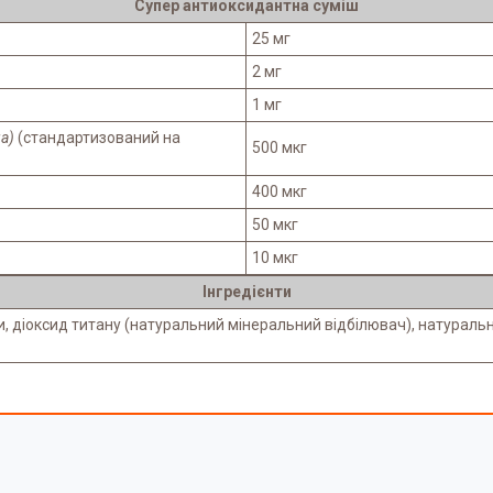
Супер антиоксидантна суміш
25 мг
2 мг
1 мг
ga)
(стандартизований на
500 мкг
400 мкг
50 мкг
10 мкг
Інгредієнти
діоксид титану (натуральний мінеральний відбілювач), натуральний