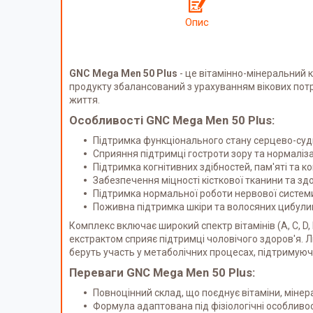
Опис
GNC Mega Men 50 Plus
- це вітамінно-мінеральний 
продукту збалансований з урахуванням вікових потре
життя.
Особливості GNC Mega Men 50 Plus:
Підтримка функціонального стану серцево-суди
Сприяння підтримці гостроти зору та нормалізац
Підтримка когнітивних здібностей, пам'яті та к
Забезпечення міцності кісткової тканини та здо
Підтримка нормальної роботи нервової систем
Поживна підтримка шкіри та волосяних цибули
Комплекс включає широкий спектр вітамінів (A, C, D, 
екстрактом сприяє підтримці чоловічого здоров'я. Л
беруть участь у метаболічних процесах, підтримуюч
Переваги GNC Mega Men 50 Plus:
Повноцінний склад, що поєднує вітаміни, мінер
Формула адаптована під фізіологічні особливості