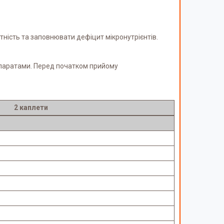
ність та заповнювати дефіцит мікронутрієнтів.
репаратами. Перед початком прийому
2 каплети