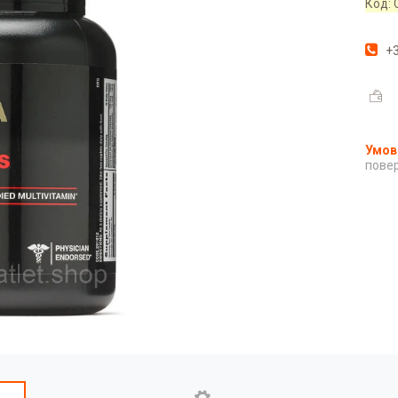
Код:
+3
повер