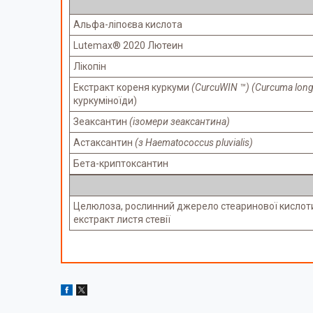
Альфа-ліпоєва кислота
Lutemax® 2020 Лютеин
Лікопін
Екстракт кореня куркуми
(CurcuWIN ™) (Curcuma lon
куркуміноїди)
Зеаксантин
(ізомери зеаксантина)
Астаксантин
(з Haematococcus pluvialis)
Бета-криптоксантин
Целюлоза, рослинний джерело стеаринової кислоти, 
екстракт листя стевії