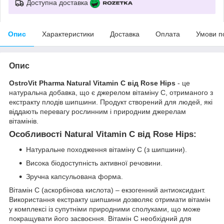
Доступна доставка
Опис
Характеристики
Доставка
Оплата
Умови п
Опис
OstroVit Pharma Natural Vitamin C від Rose Hips
- це
натуральна добавка, що є джерелом вітаміну С, отриманого з
екстракту плодів шипшини. Продукт створений для людей, які
віддають перевагу рослинним і природним джерелам
вітамінів.
Особливості Natural Vitamin C від Rose Hips:
Натуральне походження вітаміну С (з шипшини).
Висока біодоступність активної речовини.
Зручна капсульована форма.
Вітамін С (аскорбінова кислота) – екзогенний антиоксидант.
Використання екстракту шипшини дозволяє отримати вітамін
у комплексі із супутніми природними сполуками, що може
покращувати його засвоєння. Вітамін С необхідний для