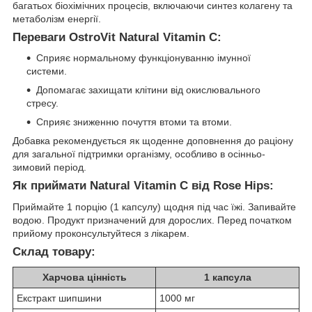
багатьох біохімічних процесів, включаючи синтез колагену та
метаболізм енергії.
Переваги OstroVit Natural Vitamin C:
Сприяє нормальному функціонуванню імунної
системи.
Допомагає захищати клітини від окислювального
стресу.
Сприяє зниженню почуття втоми та втоми.
Добавка рекомендується як щоденне доповнення до раціону
для загальної підтримки організму, особливо в осінньо-
зимовий період.
Як приймати Natural Vitamin C від Rose Hips:
Приймайте 1 порцію (1 капсулу) щодня під час їжі. Запивайте
водою. Продукт призначений для дорослих. Перед початком
прийому проконсультуйтеся з лікарем.
Склад товару:
Харчова цінність
1 капсула
Екстракт шипшини
1000 мг