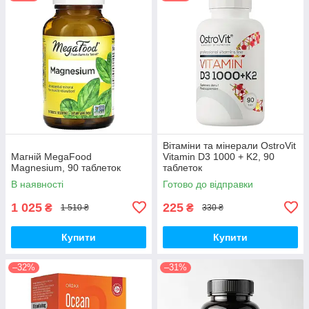
Вітаміни та мінерали OstroVit
Магній MegaFood
Vitamin D3 1000 + K2, 90
Magnesium, 90 таблеток
таблеток
В наявності
Готово до відправки
1 025
225
₴
₴
1 510 ₴
330 ₴
Купити
Купити
–32%
–31%