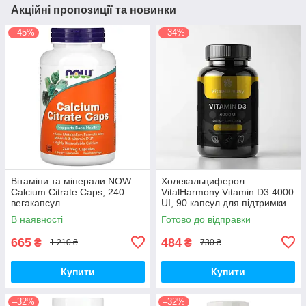
Акційні пропозиції та новинки
–45%
–34%
Вітаміни та мінерали NOW
Холекальциферол
Calcium Citrate Caps, 240
VitalHarmony Vitamin D3 4000
вегакапсул
UI, 90 капсул для підтримки
імунної системи
В наявності
Готово до відправки
665
484
₴
₴
1 210 ₴
730 ₴
Купити
Купити
–32%
–32%