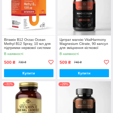
Вітамін B12 Orzax Ocean
Цитрат магнію VitalHarmony
Methyl B12 Spray, 10 мл для
Magnesium Citrate, 90 капсул
підтримки нервової системи
для зміцнення кісткової
тканини
В наявності
В наявності
500
509
₴
₴
730 ₴
740 ₴
Купити
Купити
–31%
–29%