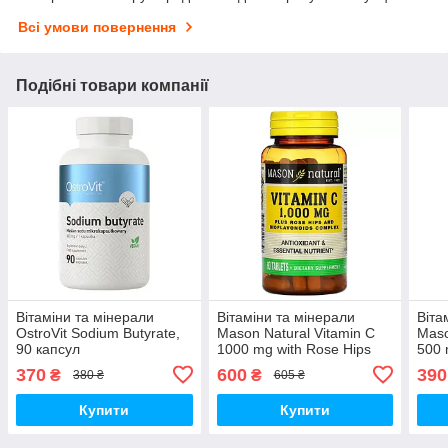
Всі умови повернення
Подібні товари компанії
Вітаміни та мінерали
Вітаміни та мінерали
Віта
OstroVit Sodium Butyrate,
Mason Natural Vitamin C
Maso
90 капсул
1000 mg with Rose Hips
500 
and Bioflavonoids Complex,
Biof
370
600
390
₴
₴
380 ₴
605 ₴
90 таблеток
табл
Купити
Купити