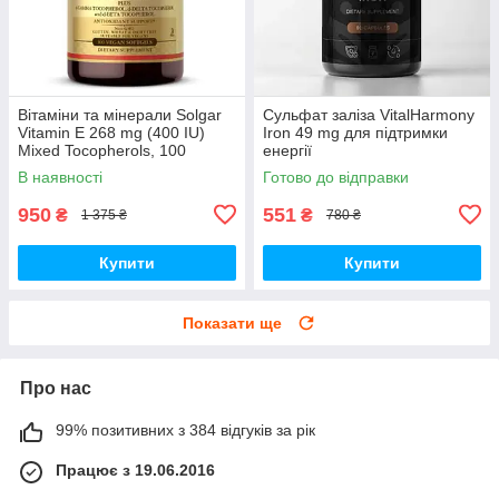
Вітаміни та мінерали Solgar
Сульфат заліза VitalHarmony
Vitamin E 268 mg (400 IU)
Iron 49 mg для підтримки
Mixed Tocopherols, 100
енергії
вегакапсул
В наявності
Готово до відправки
950
551
₴
₴
1 375 ₴
780 ₴
Купити
Купити
Показати ще
Про нас
99% позитивних з 384 відгуків за рік
Працює з 19.06.2016