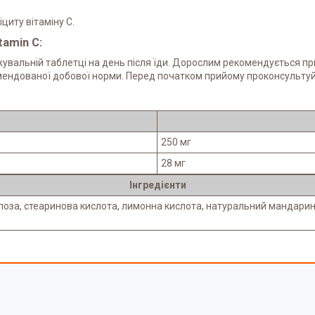
иту вітаміну С.
tamin C:
 жувальній таблетці на день після їди. Дорослим рекомендується пр
мендованої добової норми. Перед початком прийому проконсультуйт
250 мг
28 мг
Інгредієнти
юлоза, стеаринова кислота, лимонна кислота, натуральний мандари