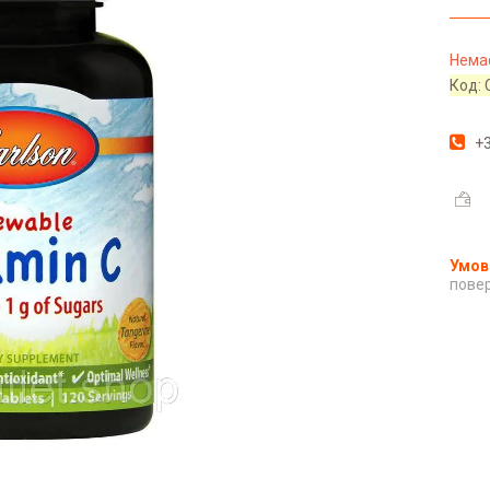
Немає
Код:
+3
повер