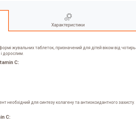
Характеристики
 формі жувальних таблеток, призначений для дітей віком від чотирь
 і дорослим.
tamin C:
нент необхідний для синтезу колагену та антиоксидантного захисту
in C: