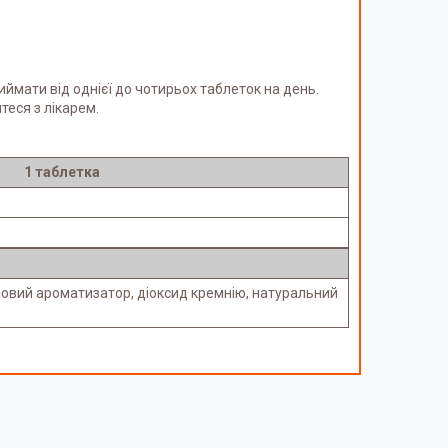
иймати від однієї до чотирьох таблеток на день.
еся з лікарем.
1 таблетка
новий ароматизатор, діоксид кремнію, натуральний