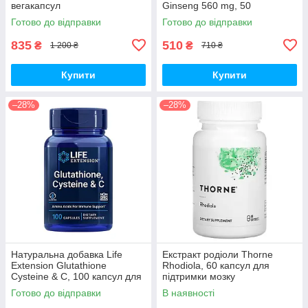
вегакапсул
Ginseng 560 mg, 50
вегакапсул для підвищення
Готово до відправки
Готово до відправки
життєвого тонусу
835
510
₴
₴
1 200 ₴
710 ₴
Купити
Купити
–28%
–28%
Натуральна добавка Life
Екстракт родіоли Thorne
Extension Glutathione
Rhodiola, 60 капсул для
Cysteine & C, 100 капсул для
підтримки мозку
підтримки імунної системи
Готово до відправки
В наявності