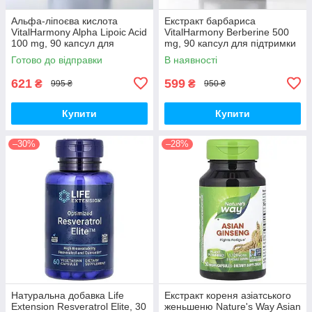
Альфа-ліпоєва кислота
Екстракт барбариса
VitalHarmony Alpha Lipoic Acid
VitalHarmony Berberine 500
100 mg, 90 капсул для
mg, 90 капсул для підтримки
антиоксидантного захисту
рівня цукру в крові
Готово до відправки
В наявності
621
599
₴
₴
995 ₴
950 ₴
Купити
Купити
–30%
–28%
Натуральна добавка Life
Екстракт кореня азіатського
Extension Resveratrol Elite, 30
женьшеню Nature's Way Asian