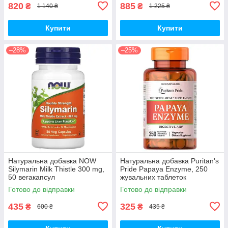
820
885
₴
₴
1 140 ₴
1 225 ₴
Купити
Купити
–28%
–25%
Натуральна добавка NOW
Натуральна добавка Puritan's
Silymarin Milk Thistle 300 mg,
Pride Papaya Enzyme, 250
50 вегакапсул
жувальних таблеток
Готово до відправки
Готово до відправки
435
325
₴
₴
600 ₴
435 ₴