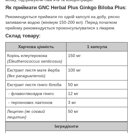
Як приймати GNC Herbal Plus Ginkgo Biloba Plus:
Рекомендується приймати по одній капсулі на добу, рясно
запиваючи водою (мінімум 150-200 мл). Перед початком
прийому рекомендується проконсультуватися з лікарем.
Склад товару:
Харчова цінність
1 капсула
Корінь елеутерокока
150 мг
(Eleutherococcus senticosus)
Екстракт листя мате йерба
100 мг
(llex paraguariensis)
Екстракт листя гінкго білоба
50 мг
- флавоглікозідов гінкго
12 мг
- терпенових лактонов
3 мг
Лецитин
(як соєвий
50 мг
лецитин)
Інгредієнти