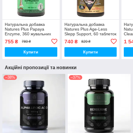
Натуральна добавка
Натуральна добавка
Нату
Natures Plus Papaya
Natures Plus Age-Less
Natu
Enzyme, 360 жувальних
Slepp Support, 60 таблеток
Clea
таблеток
капс
755
740
1 5
₴
₴
780 ₴
820 ₴
Купити
Купити
Акційні пропозиції та новинки
–38%
–37%