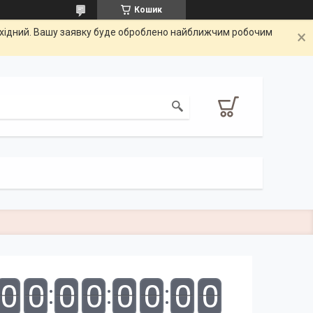
Кошик
вихідний. Вашу заявку буде оброблено найближчим робочим
0
0
0
0
0
0
0
0