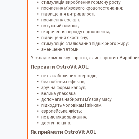
стимуляція вироблення гормону росту;
посилення м'язового кровопостачання;
підвищення витривалості;
посилення ерекції;
потужний пампінг;
скорочення періоду відновлення;
підвищення якості сну;
стимуляція спалювання підшкірного жиру;
зменшення втоми.
У складі комплексу - аргінін, лізин і орнітин. Вироб
Переваги OstroVit AOL:
не є анаболічним стероїдів;
без побічних ефектів;
зручна форма капсул;
велика упаковка;
допомагає набирати м'язову масу;
підходить чоловікам і жінкам;
європейська якість;
не викликає звикання;
доступна ціна.
Як приймати OstroVit AOL