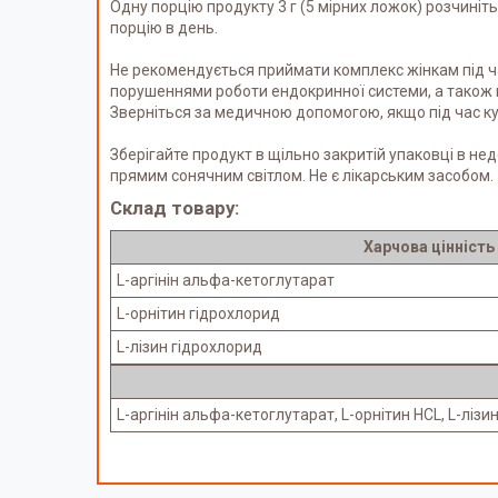
Одну порцію продукту 3 г (5 мірних ложок) розчиніт
порцію в день.
Не рекомендується приймати комплекс жінкам під час
порушеннями роботи ендокринної системи, а також п
Зверніться за медичною допомогою, якщо під час ку
Зберігайте продукт в щільно закритій упаковці в не
прямим сонячним світлом. Не є лікарським засобом.
Склад товару:
Харчова цінність
L-аргінін альфа-кетоглутарат
L-орнітин гідрохлорид
L-лізин гідрохлорид
L-аргінін альфа-кетоглутарат, L-орнітин HCL, L-лізи