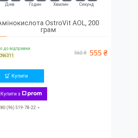
Днів
Годин
Хвилин
Секунд
Амінокислота OstroVit AOL, 200
грам
о до відправки
555 ₴
560 ₴
CN6311
Купити
Купити з
80 (96) 519-78-22