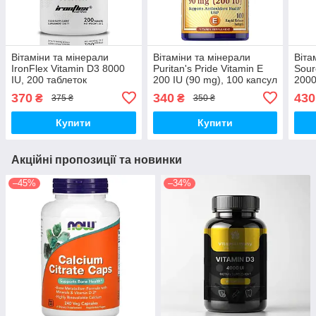
Вітаміни та мінерали
Вітаміни та мінерали
Віта
IronFlex Vitamin D3 8000
Puritan's Pride Vitamin E
Sour
IU, 200 таблеток
200 IU (90 mg), 100 капсул
2000
370
340
430
₴
₴
375 ₴
350 ₴
Купити
Купити
Акційні пропозиції та новинки
–45%
–34%