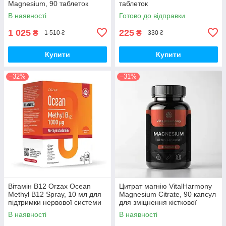
Magnesium, 90 таблеток
таблеток
В наявності
Готово до відправки
1 025
225
₴
₴
1 510 ₴
330 ₴
Купити
Купити
–32%
–31%
Вітамін B12 Orzax Ocean
Цитрат магнію VitalHarmony
Methyl B12 Spray, 10 мл для
Magnesium Citrate, 90 капсул
підтримки нервової системи
для зміцнення кісткової
тканини
В наявності
В наявності