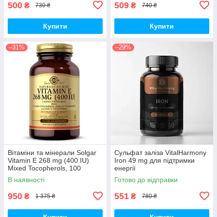
500
509
₴
₴
730 ₴
740 ₴
Купити
Купити
–31%
–29%
Вітаміни та мінерали Solgar
Сульфат заліза VitalHarmony
Vitamin E 268 mg (400 IU)
Iron 49 mg для підтримки
Mixed Tocopherols, 100
енергії
вегакапсул
В наявності
Готово до відправки
950
551
₴
₴
1 375 ₴
780 ₴
Купити
Купити