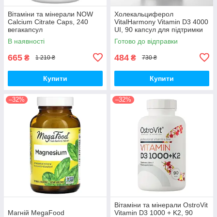
Вітаміни та мінерали NOW
Холекальциферол
Calcium Citrate Caps, 240
VitalHarmony Vitamin D3 4000
вегакапсул
UI, 90 капсул для підтримки
імунної системи
В наявності
Готово до відправки
665
484
₴
₴
1 210 ₴
730 ₴
Купити
Купити
–32%
–32%
Вітаміни та мінерали OstroVit
Магній MegaFood
Vitamin D3 1000 + K2, 90