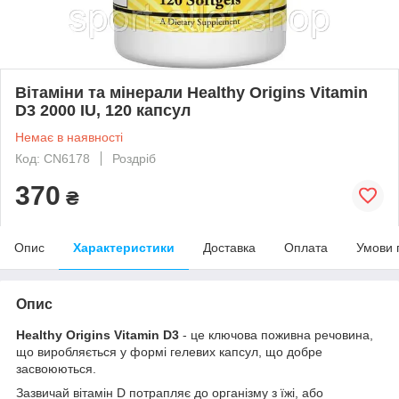
Вітаміни та мінерали Healthy Origins Vitamin
D3 2000 IU, 120 капсул
Немає в наявності
Код: CN6178
Роздріб
370
₴
Опис
Характеристики
Доставка
Оплата
Умови 
Опис
Healthy Origins Vitamin D3
- це ключова поживна речовина,
що виробляється у формі гелевих капсул, що добре
засвоюються.
Зазвичай вітамін D потрапляє до організму з їжі, або