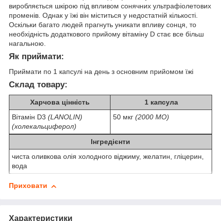
виробляється шкірою під впливом сонячних ультрафіолетових
променів. Однак у їжі він міститься у недостатній кількості.
Оскільки багато людей прагнуть уникати впливу сонця, то
необхідність додаткового прийому вітаміну D стає все більш
нагальною.
Як приймати:
Приймати по 1 капсулі на день з основним прийомом їжі
Склад товару:
Харчова цінність
1 капсула
Вітамін D3
(LANOLIN)
50 мкг
(2000 МО)
(холекальциферол)
Інгредієнти
чиста оливкова олія холодного віджиму, желатин, гліцерин,
вода
Приховати
Характеристики