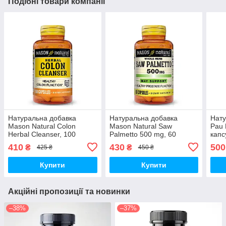
Подібні товари компанії
Натуральна добавка
Натуральна добавка
Нат
Mason Natural Colon
Mason Natural Saw
Pau 
Herbal Cleanser, 100
Palmetto 500 mg, 60
капс
капсул
капсул
410
430
500
₴
₴
425 ₴
450 ₴
Купити
Купити
Акційні пропозиції та новинки
–38%
–37%