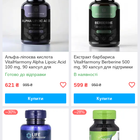
Альфа-ліпоєва кислота
Екстракт барбариса
VitalHarmony Alpha Lipoic Acid
VitalHarmony Berberine 500
100 mg, 90 капсул для
mg, 90 капсул для підтримки
антиоксидантного захисту
рівня цукру в крові
Готово до відправки
В наявності
621
599
₴
₴
995 ₴
950 ₴
Купити
Купити
–30%
–28%