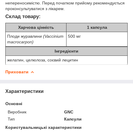
непереносимістю. Перед початком прийому рекомендується
проконсультуватися з лікарем.
Склад товару:
Харчова цінність
1 капсула
Плоди журавлини
(Vaccinium
500 мг
macrocarpon)
Інгредієнти
желатин, целюлоза, соєвий лецитин
Приховати
Характеристики
Основні
Виробник
GNC
Тип
Капсули
Користувальницькі характеристики