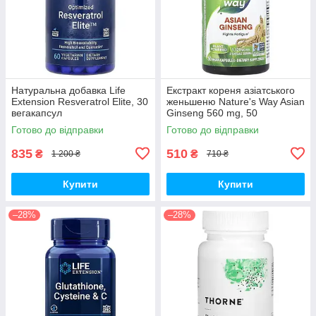
Натуральна добавка Life
Екстракт кореня азіатського
Extension Resveratrol Elite, 30
женьшеню Nature's Way Asian
вегакапсул
Ginseng 560 mg, 50
вегакапсул для підвищення
Готово до відправки
Готово до відправки
життєвого тонусу
835
510
₴
₴
1 200 ₴
710 ₴
Купити
Купити
–28%
–28%