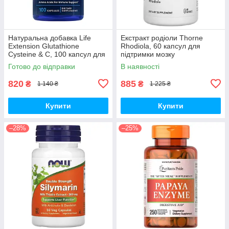
Натуральна добавка Life
Екстракт родіоли Thorne
Extension Glutathione
Rhodiola, 60 капсул для
Cysteine & C, 100 капсул для
підтримки мозку
підтримки імунної системи
Готово до відправки
В наявності
820
885
₴
₴
1 140 ₴
1 225 ₴
Купити
Купити
–28%
–25%