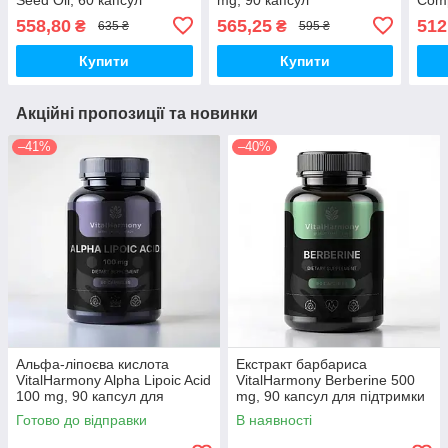
558,80
565,25
512
₴
₴
635 ₴
595 ₴
Купити
Купити
Акційні пропозиції та новинки
–41%
–40%
Альфа-ліпоєва кислота
Екстракт барбариса
VitalHarmony Alpha Lipoic Acid
VitalHarmony Berberine 500
100 mg, 90 капсул для
mg, 90 капсул для підтримки
антиоксидантного захисту
рівня цукру в крові
Готово до відправки
В наявності