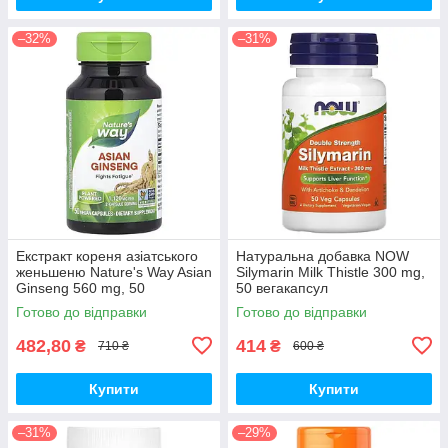
–32%
–31%
Екстракт кореня азіатського
Натуральна добавка NOW
женьшеню Nature's Way Asian
Silymarin Milk Thistle 300 mg,
Ginseng 560 mg, 50
50 вегакапсул
вегакапсул для підвищення
Готово до відправки
Готово до відправки
життєвого тонусу
482,80
414
₴
₴
710 ₴
600 ₴
Купити
Купити
–31%
–29%