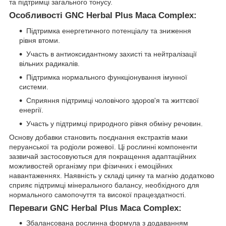
та підтримці загального тонусу.
Особливості GNC Herbal Plus Maca Complex:
Підтримка енергетичного потенціалу та зниження
рівня втоми.
Участь в антиоксидантному захисті та нейтралізації
вільних радикалів.
Підтримка нормального функціонування імунної
системи.
Сприяння підтримці чоловічого здоров'я та життєвої
енергії.
Участь у підтримці природного рівня обміну речовин.
Основу добавки становить поєднання екстрактів маки
перуанської та родіоли рожевої. Ці рослинні компоненти
зазвичай застосовуються для покращення адаптаційних
можливостей організму при фізичних і емоційних
навантаженнях. Наявність у складі цинку та магнію додатково
сприяє підтримці мінерального балансу, необхідного для
нормального самопочуття та високої працездатності.
Переваги GNC Herbal Plus Maca Complex:
Збалансована рослинна формула з додаванням