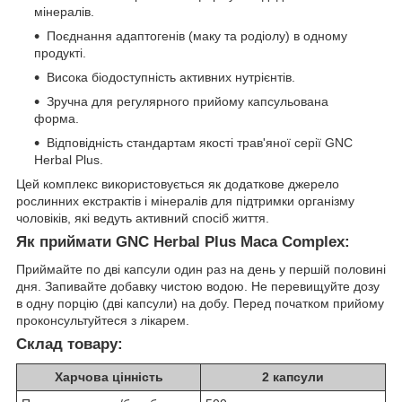
мінералів.
Поєднання адаптогенів (маку та родіолу) в одному
продукті.
Висока біодоступність активних нутрієнтів.
Зручна для регулярного прийому капсульована
форма.
Відповідність стандартам якості трав'яної серії GNC
Herbal Plus.
Цей комплекс використовується як додаткове джерело
рослинних екстрактів і мінералів для підтримки організму
чоловіків, які ведуть активний спосіб життя.
Як приймати GNC Herbal Plus Maca Complex:
Приймайте по дві капсули один раз на день у першій половині
дня. Запивайте добавку чистою водою. Не перевищуйте дозу
в одну порцію (дві капсули) на добу. Перед початком прийому
проконсультуйтеся з лікарем.
Склад товару:
Харчова цінність
2 капсули