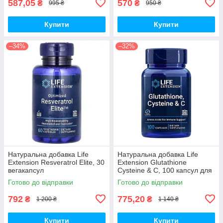
587,05
570
₴
₴
995 ₴
950 ₴
Купити
Купити
–34%
–32%
Натуральна добавка Life
Натуральна добавка Life
Extension Resveratrol Elite, 30
Extension Glutathione
вегакапсул
Cysteine & C, 100 капсул для
підтримки імунної системи
Готово до відправки
Готово до відправки
792
775,20
₴
₴
1 200 ₴
1 140 ₴
Купити
Купити