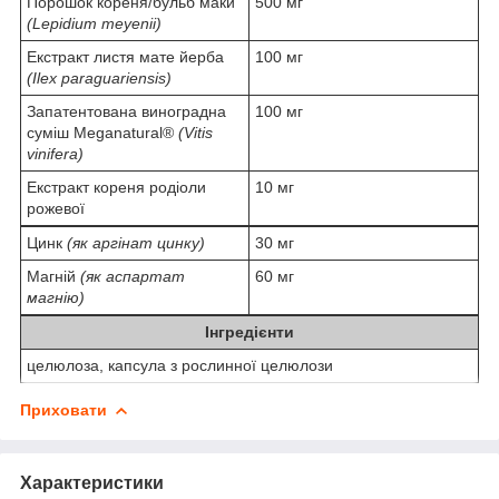
Порошок кореня/бульб маки
500 мг
(Lepidium meyenii)
Екстракт листя мате йерба
100 мг
(Ilex paraguariensis)
Запатентована виноградна
100 мг
суміш Meganatural®
(Vitis
vinifera)
Екстракт кореня родіоли
10 мг
рожевої
Цинк
(як аргінат цинку)
30 мг
Магній
(як аспартат
60 мг
магнію)
Інгредієнти
целюлоза, капсула з рослинної целюлози
Приховати
Характеристики