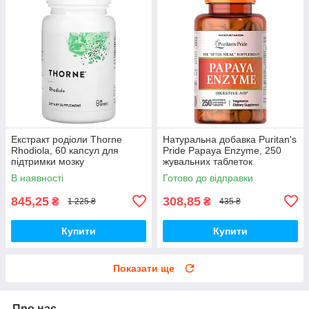
Екстракт родіоли Thorne
Натуральна добавка Puritan's
Rhodiola, 60 капсул для
Pride Papaya Enzyme, 250
підтримки мозку
жувальних таблеток
В наявності
Готово до відправки
845,25
308,85
₴
₴
1 225 ₴
435 ₴
Купити
Купити
Показати ще
Про нас