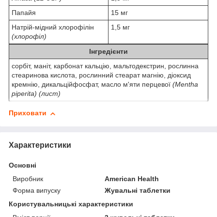
Папайя
15 мг
Натрій-мідний хлорофілін
1,5 мг
(хлорофіл)
Інгредієнти
сорбіт, маніт, карбонат кальцію, мальтодекстрин, рослинна
стеаринова кислота, рослинний стеарат магнію, діоксид
кремнію, дикальційфосфат, масло м'яти перцевої
(Mentha
piperita)
(лист)
Приховати
Характеристики
Основні
Виробник
American Health
Форма випуску
Жувальні таблетки
Користувальницькі характеристики