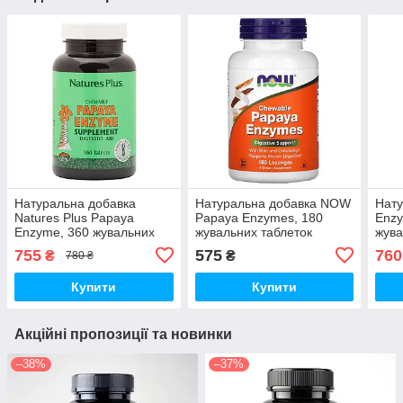
Натуральна добавка
Натуральна добавка NOW
Нату
Natures Plus Papaya
Papaya Enzymes, 180
Enzy
Enzyme, 360 жувальних
жувальних таблеток
жува
таблеток
Фрук
755
575
760
₴
₴
780 ₴
Купити
Купити
Акційні пропозиції та новинки
–38%
–37%