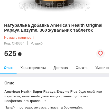
Натуральна добавка American Health Original
Papaya Enzyme, 360 жувальних таблеток
Немає в наявності
Код: CN6864
Роздріб
525
₴
Опис
Характеристики
Доставка
Оплата
Умови п
Опис
American Health Super Papaya Enzyme Plus
буде особливо
корисною, якщо необхідний вищий рівень підтримки
неефективного травлення
Папаїн, протеаза, амілаза, ліпаза та бромелайн,