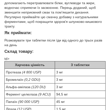
допомагають перетравлювати білки, вуглеводи та жири,
водночас сприяючи їх засвоєнню. Перець доданий, щоб
зменшити неприємний смак та пом'якшити дихання.
Регулярно приймайте цю смачну добавку з натуральними
ферментами, щоб покращити здоров'я шлунково-кишкового
тракту.
Як приймати:
Розжовувати три таблетки після їди від одного до трьох разів
на день
Склад товару:
td>
Харчова цінність
3 таблетки
Протеаза
(4 800 USP)
3 мг
Бромелаїн
(0,2 GDU)
3 мг
Альфа-амілаза
(120 DU)
3 мг
Фермент целюлаза
(9 ACU)
94,5 мг
Папаїн
(90 000 USP)
45 мг
Ліпаза
(12 USP)
1,5 мг