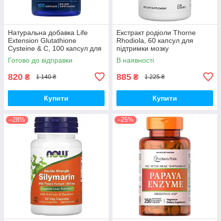
Натуральна добавка Life
Екстракт родіоли Thorne
Extension Glutathione
Rhodiola, 60 капсул для
Cysteine & C, 100 капсул для
підтримки мозку
підтримки імунної системи
Готово до відправки
В наявності
820
885
₴
₴
1 140 ₴
1 225 ₴
Купити
Купити
–28%
–25%