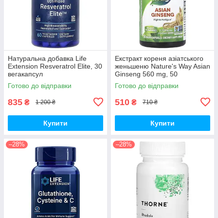
Натуральна добавка Life
Екстракт кореня азіатського
Extension Resveratrol Elite, 30
женьшеню Nature's Way Asian
вегакапсул
Ginseng 560 mg, 50
вегакапсул для підвищення
Готово до відправки
Готово до відправки
життєвого тонусу
835
510
₴
₴
1 200 ₴
710 ₴
Купити
Купити
–28%
–28%