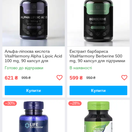
Альфа-ліпоєва кислота
Екстракт барбариса
VitalHarmony Alpha Lipoic Acid
VitalHarmony Berberine 500
100 mg, 90 капсул для
mg, 90 капсул для підтримки
антиоксидантного захисту
рівня цукру в крові
Готово до відправки
В наявності
621
599
₴
₴
995 ₴
950 ₴
Купити
Купити
–30%
–28%