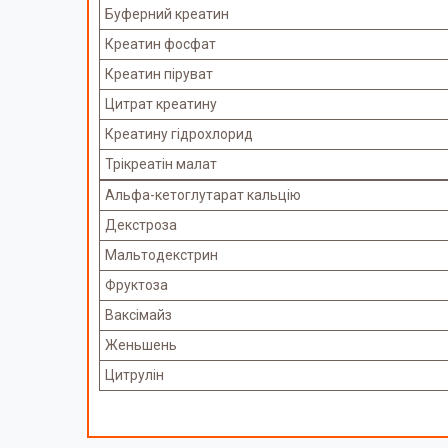
Буферний креатин
Креатин фосфат
Креатин піруват
Цитрат креатину
Креатину гідрохлорид
Трікреатін малат
Альфа-кетоглутарат кальцію
Декстроза
Мальтодекстрин
Фруктоза
Ваксімайз
Женьшень
Цитрулін