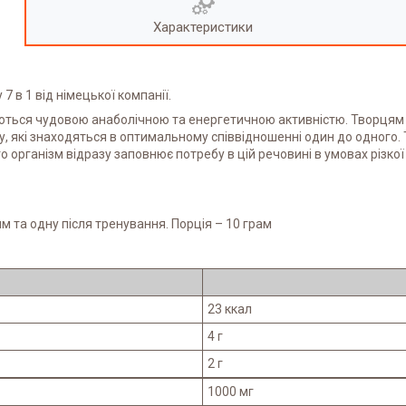
Характеристики
 в 1 від німецької компанії.
яються чудовою анаболічною та енергетичною активністю. Творцям 
, які знаходяться в оптимальному співвідношенні один до одного.
о організм відразу заповнює потребу в цій речовині в умовах різкої 
м та одну після тренування. Порція – 10 грам
23 ккал
4 г
2 г
1000 мг