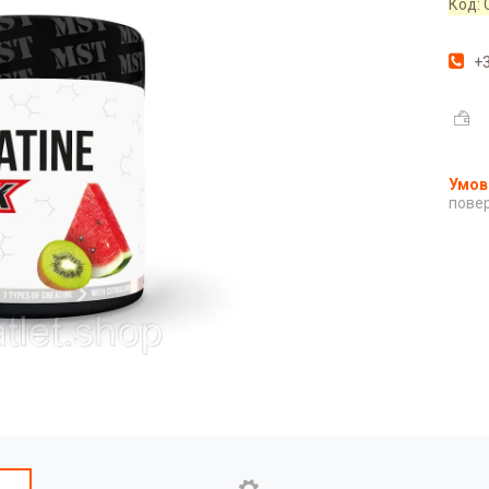
Код:
+3
повер