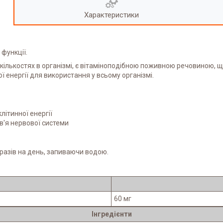
Характеристики
функції.
кількостях в організмі, є вітаміноподібною поживною речовиною, 
 енергії для використання у всьому організмі.
ітинної енергії
в'я нервової системи
 разів на день, запиваючи водою.
60 мг
Інгредієнти