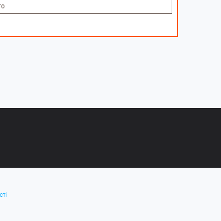
то
сті