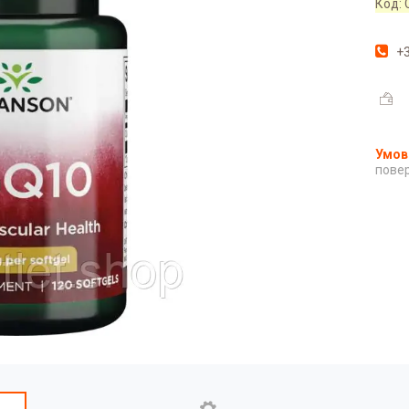
Код:
+3
повер