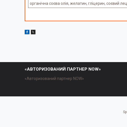
органічна соєва олія, желатин, гліцерин, соєвий л
«АВТОРИЗОВАНИЙ ПАРТНЕР NOW»
«Авторизований партнер NOW»