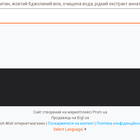
ецитин, жовтий бджолиний віск, очищена вода, рідкий екстракт анна
Сайт створений на маркетплейсі
Prom.ua
Продавець на Bigl.ua
Sport-Atlet інтернет-магазин |
Поскаржитися на контент
|
Політика конфіденційно
Select Language
▼