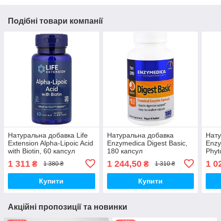
Подібні товари компанії
Натуральна добавка Life
Натуральна добавка
Нату
Extension Alpha-Lipoic Acid
Enzymedica Digest Basic,
Enzy
with Biotin, 60 капсул
180 капсул
Phyt
1 311
1 244,50
1 0
₴
₴
1 380 ₴
1 310 ₴
Купити
Купити
Акційні пропозиції та новинки