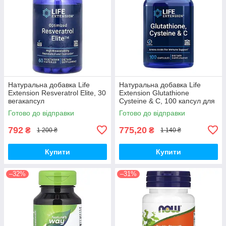
Натуральна добавка Life
Натуральна добавка Life
Extension Resveratrol Elite, 30
Extension Glutathione
вегакапсул
Cysteine & C, 100 капсул для
підтримки імунної системи
Готово до відправки
Готово до відправки
792
775,20
₴
₴
1 200 ₴
1 140 ₴
Купити
Купити
–32%
–31%