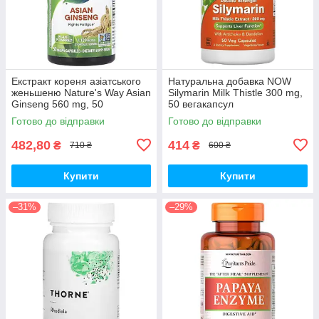
Екстракт кореня азіатського
Натуральна добавка NOW
женьшеню Nature's Way Asian
Silymarin Milk Thistle 300 mg,
Ginseng 560 mg, 50
50 вегакапсул
вегакапсул для підвищення
Готово до відправки
Готово до відправки
життєвого тонусу
482,80
414
₴
₴
710 ₴
600 ₴
Купити
Купити
–31%
–29%