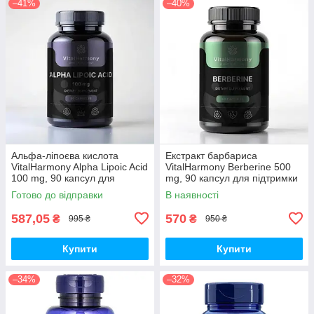
–41%
–40%
Альфа-ліпоєва кислота
Екстракт барбариса
VitalHarmony Alpha Lipoic Acid
VitalHarmony Berberine 500
100 mg, 90 капсул для
mg, 90 капсул для підтримки
антиоксидантного захисту
рівня цукру в крові
Готово до відправки
В наявності
587,05
570
₴
₴
995 ₴
950 ₴
Купити
Купити
–34%
–32%