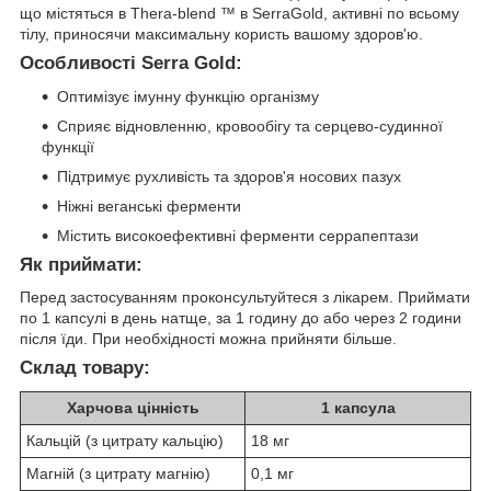
що містяться в Thera-blend ™ в SerraGold, активні по всьому
тілу, приносячи максимальну користь вашому здоров'ю.
Особливості Serra Gold:
Оптимізує імунну функцію організму
Сприяє відновленню, кровообігу та серцево-судинної
функції
Підтримує рухливість та здоров'я носових пазух
Ніжні веганські ферменти
Містить високоефективні ферменти серрапептази
Як приймати:
Перед застосуванням проконсультуйтеся з лікарем. Приймати
по 1 капсулі в день натще, за 1 годину до або через 2 години
після їди. При необхідності можна прийняти більше.
Склад товару:
Харчова цінність
1 капсула
Кальцій (з цитрату кальцію)
18 мг
Магній (з цитрату магнію)
0,1 мг