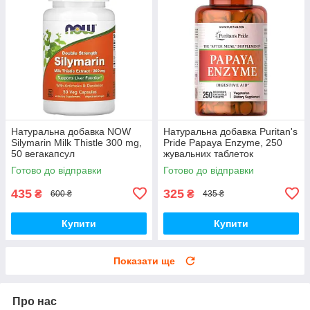
Натуральна добавка NOW
Натуральна добавка Puritan's
Silymarin Milk Thistle 300 mg,
Pride Papaya Enzyme, 250
50 вегакапсул
жувальних таблеток
Готово до відправки
Готово до відправки
435
325
₴
₴
600 ₴
435 ₴
Купити
Купити
Показати ще
Про нас