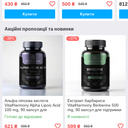
капсул
Acid and Vitamin C, 120
120 
430
500
812
₴
₴
450 ₴
545 ₴
капсул
шкіри
Купити
Купити
Акційні пропозиції та новинки
–38%
–37%
Альфа-ліпоєва кислота
Екстракт барбариса
VitalHarmony Alpha Lipoic Acid
VitalHarmony Berberine 500
100 mg, 90 капсул для
mg, 90 капсул для підтримки
антиоксидантного захисту
рівня цукру в крові
Готово до відправки
В наявності
621
599
₴
₴
995 ₴
950 ₴