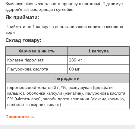
Зменшує рівень запального процесу в організмі. Підтримує
здоров'я зв'язок, хрящів і суглобів.
Як приймати:
Приймати по 1 капсулі в день запиваючи великою кількістю
води
Склад товару:
Харчова цінність
1 капсула
Колаген гідролізат
280 мг
Гіалуронова кислота
60 мг
Інгредієнти
гідролізований колаген 37,7%, розпушувач (фосфати
кальцію), оболонка капсули (желатин), гіалуронова кислота
9% (містить сою), засоби проти злипання (діоксид кремнію,
солі магнію жирних кислот)
Приховати