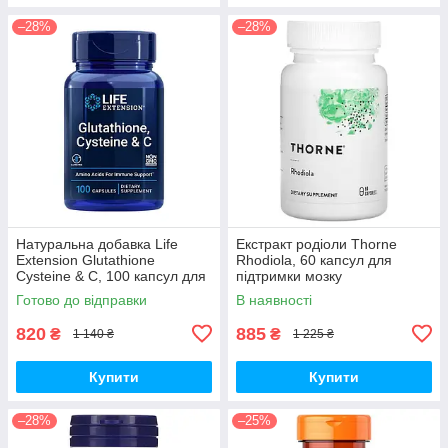
–28%
–28%
Натуральна добавка Life
Екстракт родіоли Thorne
Extension Glutathione
Rhodiola, 60 капсул для
Cysteine & C, 100 капсул для
підтримки мозку
підтримки імунної системи
Готово до відправки
В наявності
820
885
₴
₴
1 140 ₴
1 225 ₴
Купити
Купити
–28%
–25%