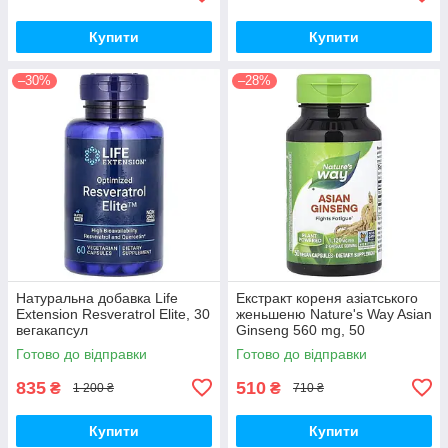
Купити
Купити
–30%
–28%
Натуральна добавка Life
Екстракт кореня азіатського
Extension Resveratrol Elite, 30
женьшеню Nature's Way Asian
вегакапсул
Ginseng 560 mg, 50
вегакапсул для підвищення
Готово до відправки
Готово до відправки
життєвого тонусу
835
510
₴
₴
1 200 ₴
710 ₴
Купити
Купити