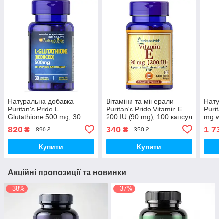
Натуральна добавка
Вітаміни та мінерали
Нату
Puritan's Pride L-
Puritan's Pride Vitamin E
Puri
Glutathione 500 mg, 30
200 IU (90 mg), 100 капсул
mg w
капсул
капс
820
340
1 7
₴
₴
890 ₴
350 ₴
Купити
Купити
Акційні пропозиції та новинки
–38%
–37%