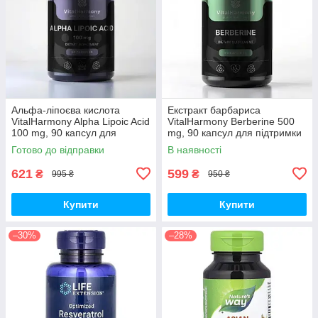
Альфа-ліпоєва кислота
Екстракт барбариса
VitalHarmony Alpha Lipoic Acid
VitalHarmony Berberine 500
100 mg, 90 капсул для
mg, 90 капсул для підтримки
антиоксидантного захисту
рівня цукру в крові
Готово до відправки
В наявності
621
599
₴
₴
995 ₴
950 ₴
Купити
Купити
–30%
–28%