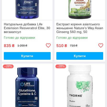
Натуральна добавка Life
Екстракт кореня азіатського
Extension Resveratrol Elite, 30
женьшеню Nature's Way Asian
вегакапсул
Ginseng 560 mg, 50
вегакапсул для підвищення
Готово до відправки
Готово до відправки
життєвого тонусу
835
510
₴
₴
1 200 ₴
710 ₴
Купити
Купити
–28%
–28%