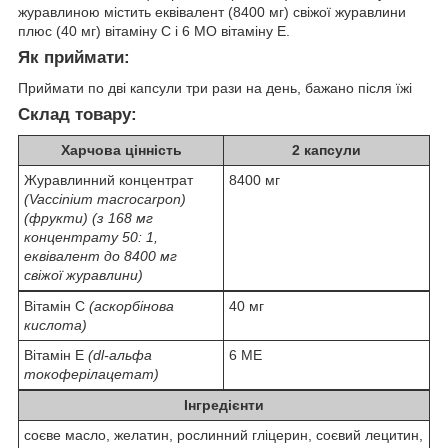
журавлиною містить еквівалент (8400 мг) свіжої журавлини
плюс (40 мг) вітаміну C і 6 МО вітаміну E.
Як приймати:
Приймати по дві капсули три рази на день, бажано після їжі
Склад товару:
Харчова цінність
2 капсули
Журавлинний концентрат
8400 мг
(Vaccinium macrocarpon)
(фрукти) (з 168 мг
концентрату 50: 1,
еквівалент до 8400 мг
свіжої журавлини)
Вітамін С
(аскорбінова
40 мг
кислота)
Вітамін Е
(dl-альфа
6 МЕ
токоферілацетат)
Інгредієнти
соєве масло, желатин, рослинний гліцерин, соєвий лецитин,