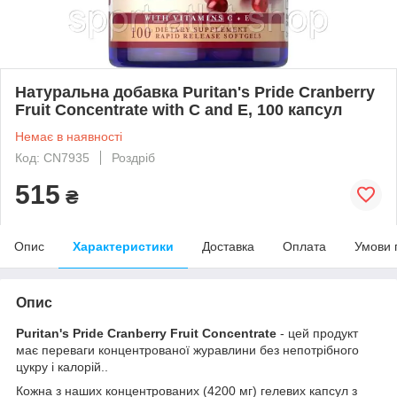
Натуральна добавка Puritan's Pride Cranberry
Fruit Concentrate with C and E, 100 капсул
Немає в наявності
Код: CN7935
Роздріб
515
₴
Опис
Характеристики
Доставка
Оплата
Умови 
Опис
Puritan's Pride Cranberry Fruit Concentrate
- цей продукт
має переваги концентрованої журавлини без непотрібного
цукру і калорій..
Кожна з наших концентрованих (4200 мг) гелевих капсул з