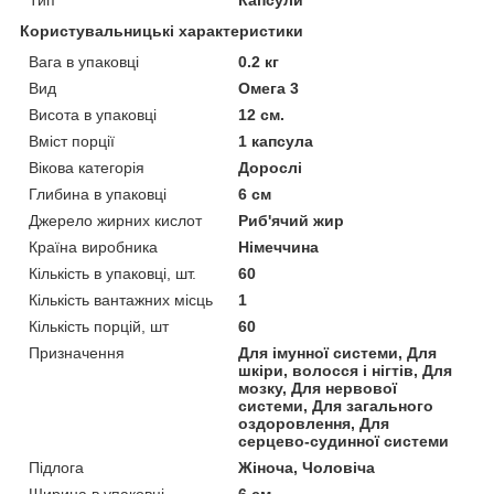
Користувальницькі характеристики
Вага в упаковці
0.2 кг
Вид
Омега 3
Висота в упаковці
12 см.
Вміст порції
1 капсула
Вікова категорія
Дорослі
Глибина в упаковці
6 см
Джерело жирних кислот
Риб'ячий жир
Країна виробника
Німеччина
Кількість в упаковці, шт.
60
Кількість вантажних місць
1
Кількість порцій, шт
60
Призначення
Для імунної системи, Для
шкіри, волосся і нігтів, Для
мозку, Для нервової
системи, Для загального
оздоровлення, Для
серцево-судинної системи
Підлога
Жіноча, Чоловіча
Ширина в упаковці
6 см