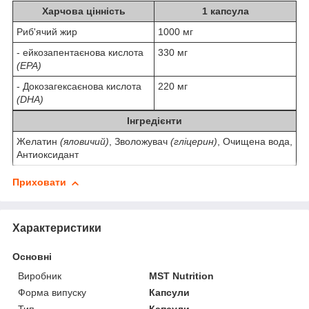
Харчова цінність
1 капсула
Риб'ячий жир
1000 мг
- ейкозапентаєнова кислота
330 мг
(EPA)
- Докозагексаєнова кислота
220 мг
(DHA)
Інгредієнти
Желатин
(яловичий)
, Зволожувач
(гліцерин)
, Очищена вода,
Антиоксидант
Приховати
Характеристики
Основні
Виробник
MST Nutrition
Форма випуску
Капсули
Тип
Капсули