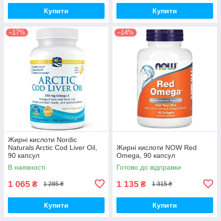
Купити
Купити
–17%
–14%
Жирні кислоти Nordic
Naturals Arctic Cod Liver Oil,
Жирні кислоти NOW Red
90 капсул
Omega, 90 капсул
В наявності
Готово до відправки
1 065
1 135
₴
₴
1 285 ₴
1 315 ₴
Купити
Купити