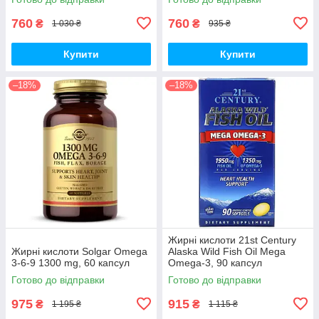
760
760
₴
₴
1 030 ₴
935 ₴
Купити
Купити
–18%
–18%
Жирні кислоти 21st Century
Жирні кислоти Solgar Omega
Alaska Wild Fish Oil Mega
3-6-9 1300 mg, 60 капсул
Omega-3, 90 капсул
Готово до відправки
Готово до відправки
975
915
₴
₴
1 195 ₴
1 115 ₴