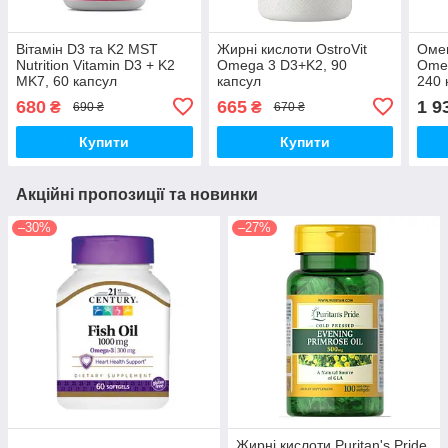
Вітамін D3 та K2 MST
Жирні кислоти OstroVit
Омег
Nutrition Vitamin D3 + K2
Omega 3 D3+K2, 90
Omeg
MK7, 60 капсул
капсул
240 
серц
680
665
1 9
₴
₴
690 ₴
670 ₴
Купити
Купити
Акційні пропозиції та новинки
–30%
–27%
Жирні кислоти Puritan's Pride