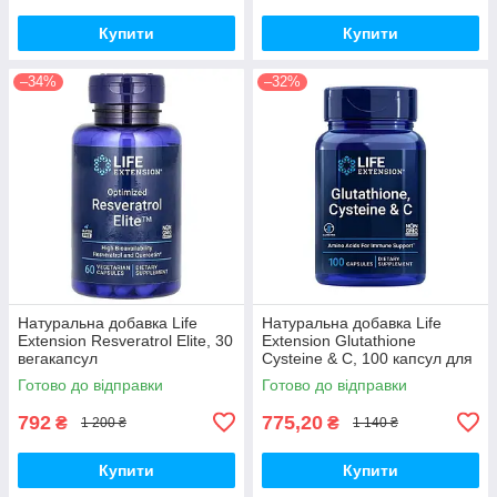
Купити
Купити
–34%
–32%
Натуральна добавка Life
Натуральна добавка Life
Extension Resveratrol Elite, 30
Extension Glutathione
вегакапсул
Cysteine & C, 100 капсул для
підтримки імунної системи
Готово до відправки
Готово до відправки
792
775,20
₴
₴
1 200 ₴
1 140 ₴
Купити
Купити