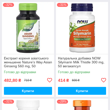
–32%
–31%
Екстракт кореня азіатського
Натуральна добавка NOW
женьшеню Nature's Way Asian
Silymarin Milk Thistle 300 mg,
Ginseng 560 mg, 50
50 вегакапсул
вегакапсул для підвищення
Готово до відправки
Готово до відправки
життєвого тонусу
482,80
414
₴
₴
710 ₴
600 ₴
Купити
Купити
–31%
–29%