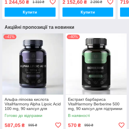
1 244,50
2 152,60
719
₴
₴
1 310 ₴
2 290 ₴
Купити
Купити
Акційні пропозиції та новинки
–41%
–40%
Альфа-ліпоєва кислота
Екстракт барбариса
VitalHarmony Alpha Lipoic Acid
VitalHarmony Berberine 500
100 mg, 90 капсул для
mg, 90 капсул для підтримки
антиоксидантного захисту
рівня цукру в крові
Готово до відправки
В наявності
587,05
570
₴
₴
995 ₴
950 ₴