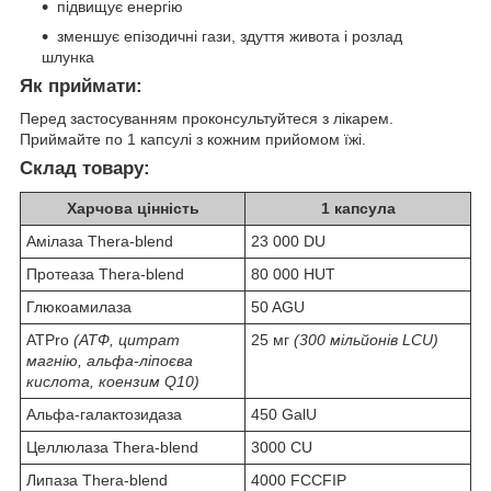
підвищує енергію
зменшує епізодичні гази, здуття живота і розлад
шлунка
Як приймати:
Перед застосуванням проконсультуйтеся з лікарем.
Приймайте по 1 капсулі з кожним прийомом їжі.
Склад товару:
Харчова цінність
1 капсула
Амілаза Thera-blend
23 000 DU
Протеаза Thera-blend
80 000 HUT
Глюкоамилаза
50 AGU
ATPro
(АТФ, цитрат
25 мг
(300 мільйонів LCU)
магнію, альфа-ліпоєва
кислота, коензим Q10)
Альфа-галактозидаза
450 GalU
Целлюлаза Thera-blend
3000 CU
Липаза Thera-blend
4000 FCCFIP