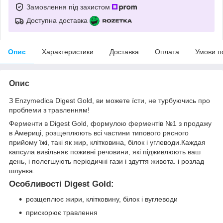
Замовлення під захистом
Доступна доставка
Опис
Характеристики
Доставка
Оплата
Умови п
Опис
З Enzymedica Digest Gold, ви можете їсти, не турбуючись про
проблеми з травленням!
Ферменти в Digest Gold, формулою ферментів №1 з продажу
в Америці, розщеплюють всі частини типового рясного
прийому їжі, такі як жир, клітковина, білок і углеводи.Каждая
капсула вивільняє поживні речовини, які підживлюють ваш
день, і полегшують періодичні гази і здуття живота. і розлад
шлунка.
Особливості Digest Gold:
розщеплює жири, клітковину, білок і вуглеводи
прискорює травлення