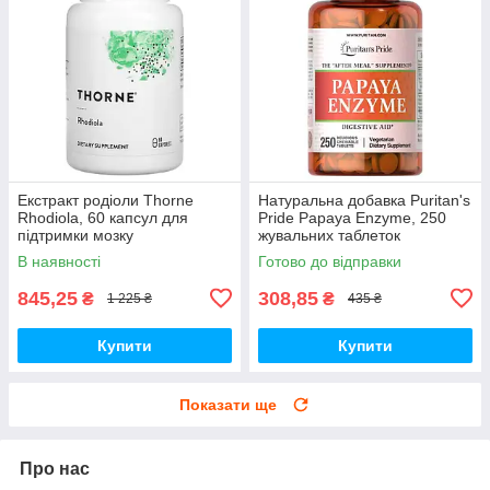
Екстракт родіоли Thorne
Натуральна добавка Puritan's
Rhodiola, 60 капсул для
Pride Papaya Enzyme, 250
підтримки мозку
жувальних таблеток
В наявності
Готово до відправки
845,25
308,85
₴
₴
1 225 ₴
435 ₴
Купити
Купити
Показати ще
Про нас