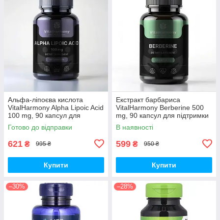
Альфа-ліпоєва кислота
Екстракт барбариса
VitalHarmony Alpha Lipoic Acid
VitalHarmony Berberine 500
100 mg, 90 капсул для
mg, 90 капсул для підтримки
антиоксидантного захисту
рівня цукру в крові
Готово до відправки
В наявності
621
599
₴
₴
995 ₴
950 ₴
Купити
Купити
–30%
–28%