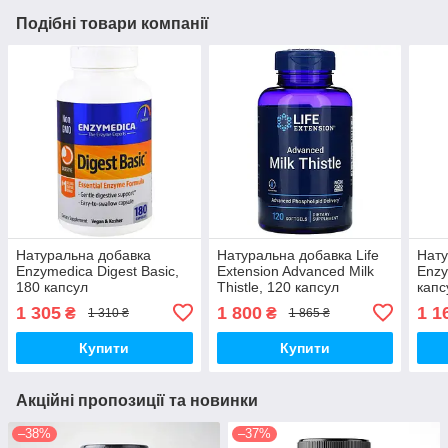
Подібні товари компанії
Натуральна добавка
Натуральна добавка Life
Нату
Enzymedica Digest Basic,
Extension Advanced Milk
Enzy
180 капсул
Thistle, 120 капсул
капс
1 305
1 800
1 1
₴
₴
1 310 ₴
1 865 ₴
Купити
Купити
Акційні пропозиції та новинки
–38%
–37%