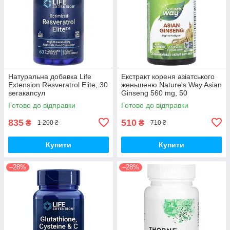
Натуральна добавка Life
Екстракт кореня азіатського
Extension Resveratrol Elite, 30
женьшеню Nature's Way Asian
вегакапсул
Ginseng 560 mg, 50
вегакапсул для підвищення
Готово до відправки
Готово до відправки
життєвого тонусу
835
510
₴
₴
1 200 ₴
710 ₴
Купити
Купити
–28%
–28%