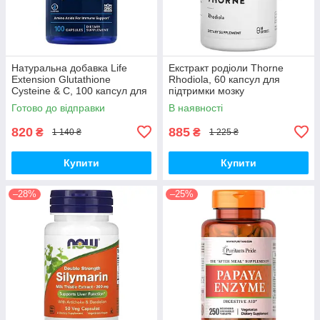
Натуральна добавка Life
Екстракт родіоли Thorne
Extension Glutathione
Rhodiola, 60 капсул для
Cysteine & C, 100 капсул для
підтримки мозку
підтримки імунної системи
Готово до відправки
В наявності
820
885
₴
₴
1 140 ₴
1 225 ₴
Купити
Купити
–28%
–25%