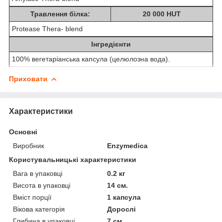
Травлення білка:
20 000 HUT
Protease Thera- blend
Інгредієнти
100% вегетаріанська капсула (целюлозна вода).
Приховати
Характеристики
Основні
Виробник
Enzymedica
Користувальницькі характеристики
Вага в упаковці
0.2 кг
Висота в упаковці
14 см.
Вміст порції
1 капсула
Вікова категорія
Дорослі
Глибина в упаковці
7 см