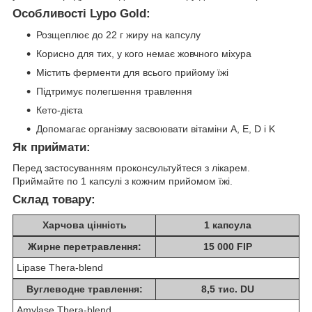
Особливості Lypo Gold:
Розщеплює до 22 г жиру на капсулу
Корисно для тих, у кого немає жовчного міхура
Містить ферменти для всього прийому їжі
Підтримує полегшення травлення
Кето-дієта
Допомагає організму засвоювати вітаміни A, E, D і K
Як приймати:
Перед застосуванням проконсультуйтеся з лікарем.
Приймайте по 1 капсулі з кожним прийомом їжі.
Склад товару:
Харчова цінність
1 капсула
Жирне перетравлення:
15 000 FIP
Lipase Thera-blend
Вуглеводне травлення:
8,5 тис. DU
Amylase Thera-blend