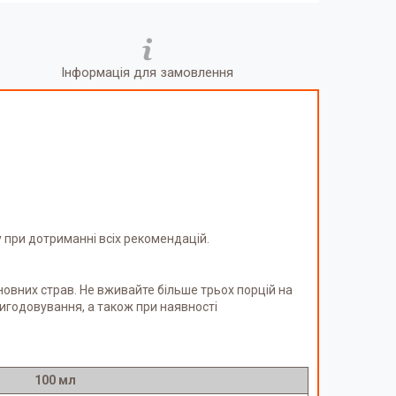
Інформація для замовлення
у при дотриманні всіх рекомендацій.
сновних страв. Не вживайте більше трьох порцій на
 вигодовування, а також при наявності
100 мл