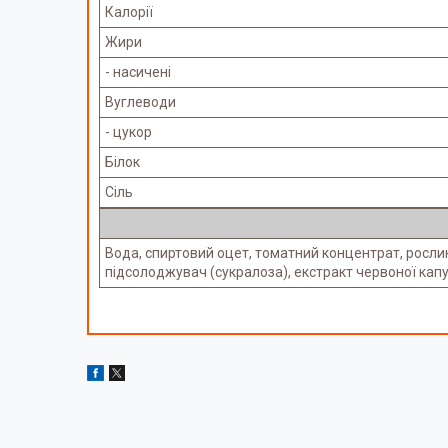
Калорії
Жири
- насичені
Вуглеводи
- цукор
Білок
Сіль
Вода, спиртовий оцет, томатний концентрат, рослин
підсолоджувач (сукралоза), екстракт червоної капу