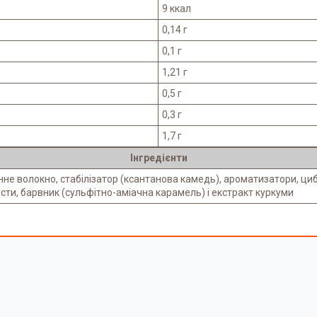
9 ккал
0,14 г
0,1 г
1,21 г
0,5 г
0,3 г
1,7 г
Інгредієнти
не волокно, стабілізатор (ксантанова камедь), ароматизатори, циб
сти, барвник (сульфітно-аміачна карамель) і екстракт куркуми