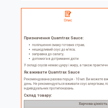
Опис
Призначення Quamtrax Sauce:
поліпшення смаку готових страв;
нешкідливий соус до м'яса;
заправка до салату;
допомога в дотриманні дієти.
У складі соусів немає цукру і жиру, а також практи
Як вживати Quamtrax Sauce
Рекомендована разова порція - 10 мл. Ви можете вжи
день. Не рекомендується вживати соус алергікам, під
індивідуальних протипоказань.
Склад товару:
Харчова цінність