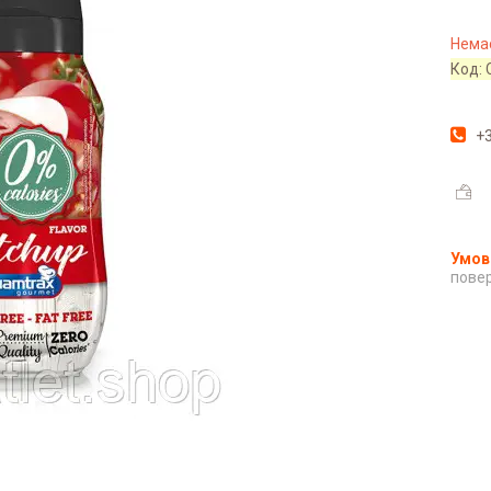
Немає
Код:
+3
повер