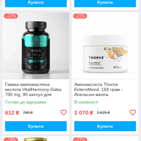
Купити
Купити
–22%
–21%
Гамма-аміномасляна
Амінокислота Thorne
кислота VitalHarmony Gaba
EnteroMend, 168 грам -
700 mg, 90 капсул для
Апельсин-ваніль
розслабленню та зниження
Готово до відправки
В наявності
стресу
612
2 070
₴
₴
780 ₴
2 625 ₴
Купити
Купити
–19%
–17%