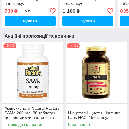
вегакапсул
вегакапсул
табл
730
1 100
835
₴
₴
775 ₴
Купити
Купити
Акційні пропозиції та новинки
–30%
–25%
Амінокислота Natural Factors
SAMe 200 mg, 30 таблеток
N-ацетил L-цистеїн Immune-
для підтримки настрою та
Labs NAC, 150 капсул
печінки
Готово до відправки
В наявності