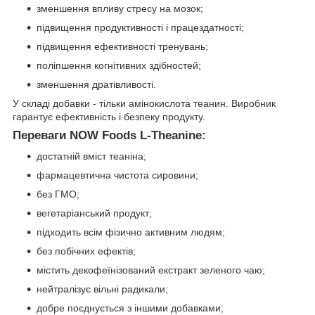
зменшення впливу стресу на мозок;
підвищення продуктивності і працездатності;
підвищення ефективності тренувань;
поліпшення когнітивних здібностей;
зменшення дратівливості.
У складі добавки - тільки амінокислота теанин. Виробник
гарантує ефективність і безпеку продукту.
Переваги NOW Foods L-Theanine:
достатній вміст теаніна;
фармацевтична чистота сировини;
без ГМО;
вегетаріанський продукт;
підходить всім фізично активним людям;
без побічних ефектів;
містить декофеїнізований екстракт зеленого чаю;
нейтралізує вільні радикали;
добре поєднується з іншими добавками;