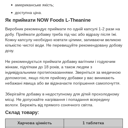
американське якість;
доступна ціна.
Як приймати NOW Foods L-Theanine
Виробник рекомендує приймати по одній капсулі 1-2 рази на
добу. Приймати добавку треба під час або відразу після їжі.
Кожну капсулу необхідно ковтати цілими, запиваючи великою
кількістю чистої води. Не перевищуйте рекомендовану добову
дозу.
Не рекомендується приймати добавку вагітним і годуючим
жінкам, підліткам до 18 років, а також людям з
індивідуальними протипоказаннями. Зверніться за медичною
допомогою, якщо після прийому добавки у вас виникають
небажані явища або ви відзначаєте погіршення самопочуття.
Зберігайте добавку в недоступному для дітей прохолодному
місці. Не допускайте нагрівання і попадання всередину
вологи. Бережіть від прямого сонячного світла.
Склад товару:
Харчова цінність
1 таблетка