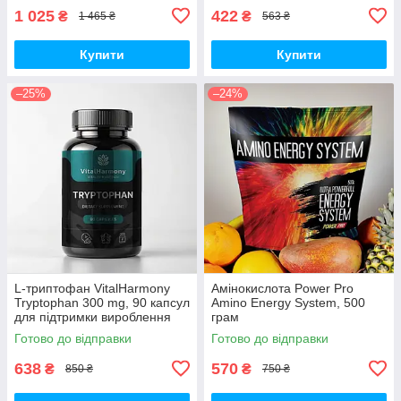
1 025
422
₴
₴
1 465 ₴
563 ₴
Купити
Купити
–25%
–24%
L-триптофан VitalHarmony
Амінокислота Power Pro
Tryptophan 300 mg, 90 капсул
Amino Energy System, 500
для підтримки вироблення
грам
серотоніну
Готово до відправки
Готово до відправки
638
570
₴
₴
850 ₴
750 ₴