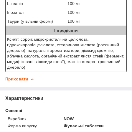
L-теанін
100 мг
Інозитол
100 мг
Таурін (у вільній формі)
100 мг
Інгредієнти
Ксиліт, сорбіт, мікрокристалічна целюлоза,
гідроксипропілцелюлоза, стеаринова кислота (рослинний
джерело), ​​натуральні ароматизатори, діоксид кремнію,
яблучна кислота, органічний екстракт листя стевії (фермент.
модифіковані глікозиди стевії), магнію стеарат (рослинний
джерело)
Приховати
Характеристики
Основні
Виробник
NOW
Форма випуску
Жувальні таблетки