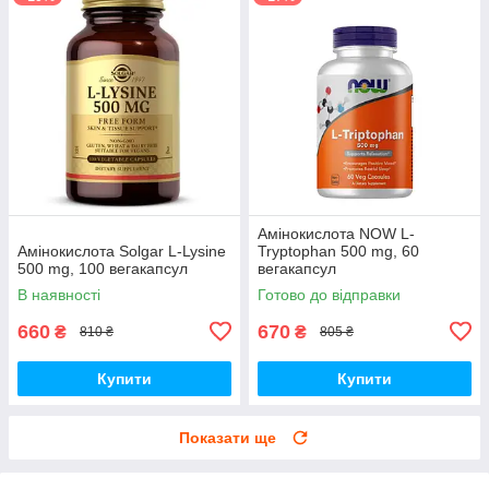
Амінокислота NOW L-
Амінокислота Solgar L-Lysine
Tryptophan 500 mg, 60
500 mg, 100 вегакапсул
вегакапсул
В наявності
Готово до відправки
660
670
₴
₴
810 ₴
805 ₴
Купити
Купити
Показати ще