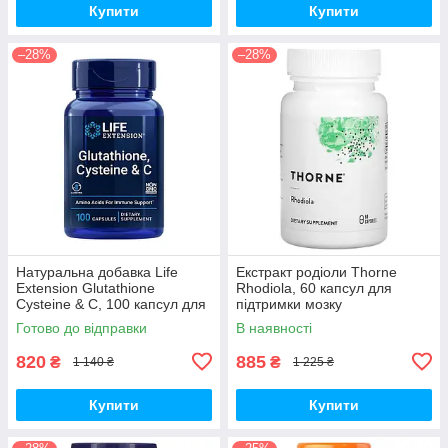
Купити
Купити
–28%
–28%
Натуральна добавка Life
Екстракт родіоли Thorne
Extension Glutathione
Rhodiola, 60 капсул для
Cysteine & C, 100 капсул для
підтримки мозку
підтримки імунної системи
Готово до відправки
В наявності
820
885
₴
₴
1 140 ₴
1 225 ₴
Купити
Купити