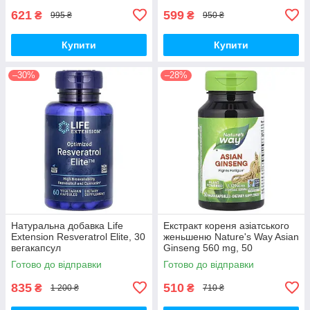
621
599
₴
₴
995 ₴
950 ₴
Купити
Купити
–30%
–28%
Натуральна добавка Life
Екстракт кореня азіатського
Extension Resveratrol Elite, 30
женьшеню Nature's Way Asian
вегакапсул
Ginseng 560 mg, 50
вегакапсул для підвищення
Готово до відправки
Готово до відправки
життєвого тонусу
835
510
₴
₴
1 200 ₴
710 ₴