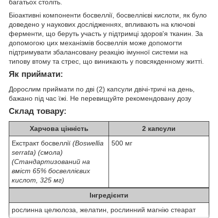
багатьох століть.
Біоактивні компоненти босвеллії, босвеллієві кислоти, як було
доведено у наукових дослідженнях, впливають на ключові
ферменти, що беруть участь у підтримці здоров'я тканин. За
допомогою цих механізмів босвеллія може допомогти
підтримувати збалансовану реакцію імунної системи на
типову втому та стрес, що виникають у повсякденному житті.
Як приймати:
Дорослим приймати по дві (2) капсули двічі-тричі на день,
бажано під час їжі. Не перевищуйте рекомендовану дозу
Склад товару:
Харчова цінність
2 капсули
Екстракт босвеллії
(Boswellia
500 мг
serrata) (смола)
(Стандартизований на
вміст 65% босвеллієвих
кислот, 325 мг)
Інгредієнти
рослинна целюлоза, желатин, рослинний магнію стеарат