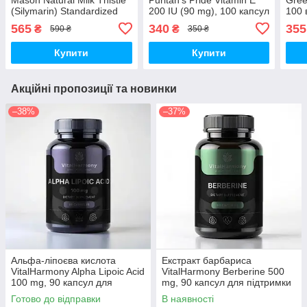
(Silymarin) Standardized
200 IU (90 mg), 100 капсул
100 
Extract, 60 капсул
565
340
355
₴
₴
590 ₴
350 ₴
Купити
Купити
Акційні пропозиції та новинки
–38%
–37%
Альфа-ліпоєва кислота
Екстракт барбариса
VitalHarmony Alpha Lipoic Acid
VitalHarmony Berberine 500
100 mg, 90 капсул для
mg, 90 капсул для підтримки
антиоксидантного захисту
рівня цукру в крові
Готово до відправки
В наявності