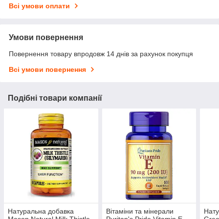
Всі умови оплати
Умови повернення
Повернення товару впродовж 14 днів за рахунок покупця
Всі умови повернення
Подібні товари компанії
Натуральна добавка
Вітаміни та мінерали
Нат
Mason Natural Milk Thistle
Puritan's Pride Vitamin E
Gree