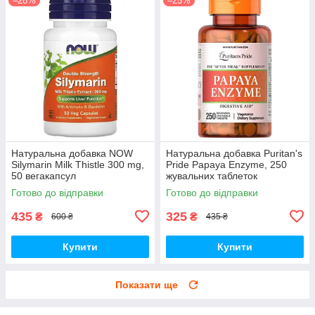
–28%
–25%
Натуральна добавка NOW
Натуральна добавка Puritan's
Silymarin Milk Thistle 300 mg,
Pride Papaya Enzyme, 250
50 вегакапсул
жувальних таблеток
Готово до відправки
Готово до відправки
435
325
₴
₴
600 ₴
435 ₴
Купити
Купити
Показати ще