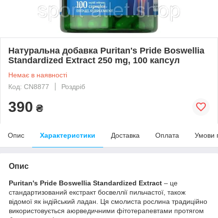
Натуральна добавка Puritan's Pride Boswellia
Standardized Extract 250 mg, 100 капсул
Немає в наявності
Код: CN8877
Роздріб
390
₴
Опис
Характеристики
Доставка
Оплата
Умови 
Опис
Puritan's Pride Boswellia Standardized Extract
– це
стандартизований екстракт босвеллії пильчастої, також
відомої як індійський ладан. Ця смолиста рослина традиційно
використовується аюрведичними фітотерапевтами протягом