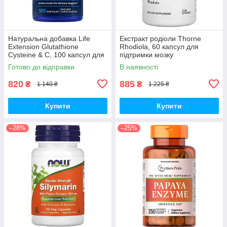
Натуральна добавка Life
Екстракт родіоли Thorne
Extension Glutathione
Rhodiola, 60 капсул для
Cysteine & C, 100 капсул для
підтримки мозку
підтримки імунної системи
Готово до відправки
В наявності
820
885
₴
₴
1 140 ₴
1 225 ₴
Купити
Купити
–28%
–25%