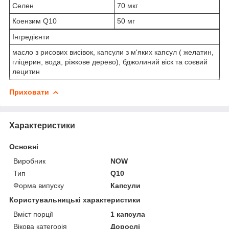
Селен
70 мкг
Коензим Q10
50 мг
Інгредієнти
масло з рисових висівок, капсули з м'яких капсул ( желатин,
гліцерин, вода, ріжкове дерево), бджолиний віск та соєвий
лецитин
Приховати
Характеристики
Основні
Виробник
NOW
Тип
Q10
Форма випуску
Капсули
Користувальницькі характеристики
Вміст порції
1 капсула
Вікова категорія
Дорослі