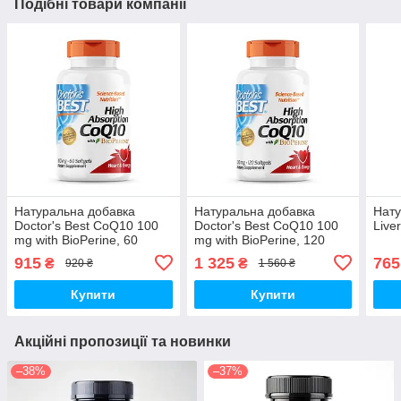
Подібні товари компанії
Натуральна добавка
Натуральна добавка
Нат
Doctor's Best CoQ10 100
Doctor's Best CoQ10 100
Live
mg with BioPerine, 60
mg with BioPerine, 120
капсул
капсул
915
1 325
765
₴
₴
920 ₴
1 560 ₴
Купити
Купити
Акційні пропозиції та новинки
–38%
–37%