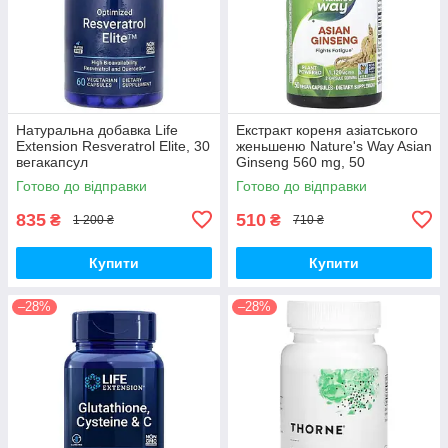
Натуральна добавка Life
Екстракт кореня азіатського
Extension Resveratrol Elite, 30
женьшеню Nature's Way Asian
вегакапсул
Ginseng 560 mg, 50
вегакапсул для підвищення
Готово до відправки
Готово до відправки
життєвого тонусу
835
510
₴
₴
1 200 ₴
710 ₴
Купити
Купити
–28%
–28%