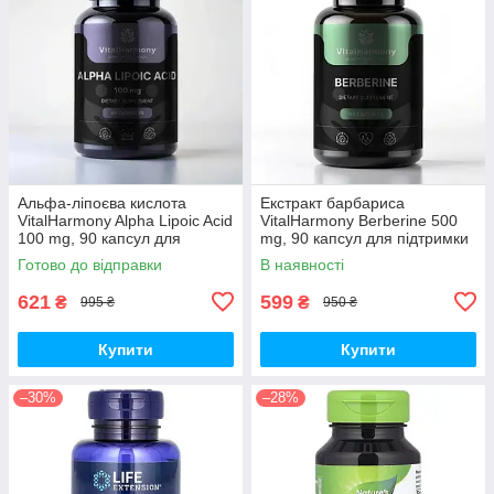
Альфа-ліпоєва кислота
Екстракт барбариса
VitalHarmony Alpha Lipoic Acid
VitalHarmony Berberine 500
100 mg, 90 капсул для
mg, 90 капсул для підтримки
антиоксидантного захисту
рівня цукру в крові
Готово до відправки
В наявності
621
599
₴
₴
995 ₴
950 ₴
Купити
Купити
–30%
–28%