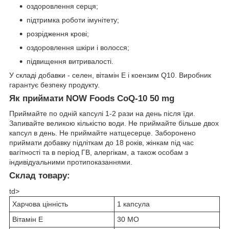
оздоровлення серця;
підтримка роботи імунітету;
розрідження крові;
оздоровлення шкіри і волосся;
підвищення витривалості.
У складі добавки - селен, вітамін Е і коензим Q10. Виробник
гарантує безпеку продукту.
Як приймати NOW Foods CoQ-10 50 mg
Приймайте по одній капсулі 1-2 рази на день після їди.
Запивайте великою кількістю води. Не приймайте більше двох
капсул в день. Не приймайте натщесерце. Заборонено
приймати добавку підліткам до 18 років, жінкам під час
вагітності та в період ГВ, алергікам, а також особам з
індивідуальними протипоказаннями.
Склад товару:
td>
Харчова цінність
1 капсула
Вітамін Е
30 МО