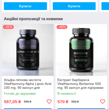
Купити
Купити
Акційні пропозиції та новинки
–41%
–40%
Альфа-ліпоєва кислота
Екстракт барбариса
VitalHarmony Alpha Lipoic Acid
VitalHarmony Berberine 500
100 mg, 90 капсул для
mg, 90 капсул для підтримки
антиоксидантного захисту
рівня цукру в крові
Готово до відправки
В наявності
587,05
570
₴
₴
995 ₴
950 ₴