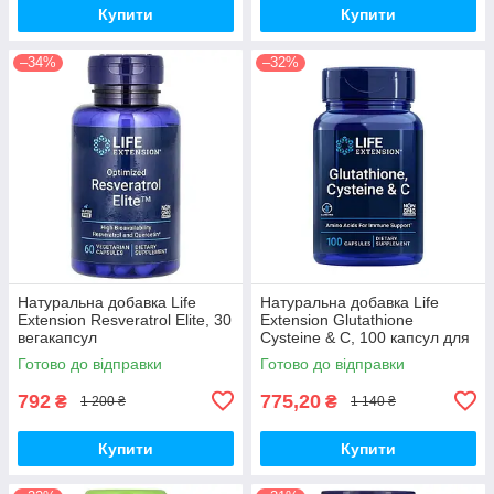
Купити
Купити
–34%
–32%
Натуральна добавка Life
Натуральна добавка Life
Extension Resveratrol Elite, 30
Extension Glutathione
вегакапсул
Cysteine & C, 100 капсул для
підтримки імунної системи
Готово до відправки
Готово до відправки
792
775,20
₴
₴
1 200 ₴
1 140 ₴
Купити
Купити