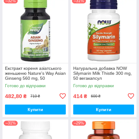
–32%
–31%
Екстракт кореня азіатського
Натуральна добавка NOW
женьшеню Nature's Way Asian
Silymarin Milk Thistle 300 mg,
Ginseng 560 mg, 50
50 вегакапсул
вегакапсул для підвищення
Готово до відправки
Готово до відправки
життєвого тонусу
482,80
414
₴
₴
710 ₴
600 ₴
Купити
Купити
–31%
–29%