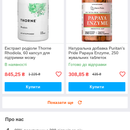
Екстракт родіоли Thorne
Натуральна добавка Puritan's
Rhodiola, 60 капсул для
Pride Papaya Enzyme, 250
підтримки мозку
жувальних таблеток
В наявності
Готово до відправки
845,25
308,85
₴
₴
1 225 ₴
435 ₴
Купити
Купити
Показати ще
Про нас