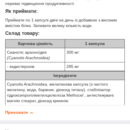
переваг підвищення продуктивності.
Як приймати:
Приймати по 1 капсулі двічі на день із добавкою з високим
вмістом білка. Запивати велику кількість води.
Склад товару:
Харчова цінність
1 капсула
Сианотіс арахноїдея
300 мг
(Cyanotis Arachnoidea)
- екдистеронів
285 мг
Інгредієнти
Cyanotis Arachnoidea, желатинова капсула (з чистого
желатину, вода, барвник: діоксид титану), стабілізатор:
гідроксипропілметилцелюлоза Methocel , антистежувачі:
магнію стеарат, діоксид кремнію
Приховати