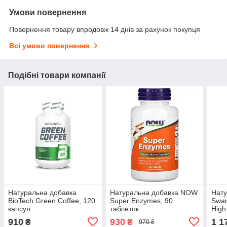
Умови повернення
Повернення товару впродовж 14 днів за рахунок покупця
Всі умови повернення
Подібні товари компанії
Натуральна добавка
Натуральна добавка NOW
Нату
BioTech Green Coffee, 120
Super Enzymes, 90
Swa
капсул
таблеток
High
910
930
1 1
₴
₴
970 ₴