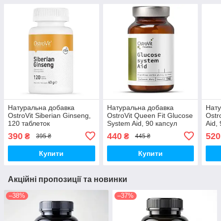
Натуральна добавка
Натуральна добавка
Нату
OstroVit Siberian Ginseng,
OstroVit Queen Fit Glucose
Ostr
120 таблеток
System Aid, 90 капсул
Aid,
390
440
520
₴
₴
395 ₴
445 ₴
Купити
Купити
Акційні пропозиції та новинки
–38%
–37%