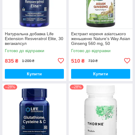
Натуральна добавка Life
Екстракт кореня азіатського
Extension Resveratrol Elite, 30
женьшеню Nature's Way Asian
вегакапсул
Ginseng 560 mg, 50
вегакапсул для підвищення
Готово до відправки
Готово до відправки
життєвого тонусу
835
510
₴
₴
1 200 ₴
710 ₴
Купити
Купити
–28%
–28%