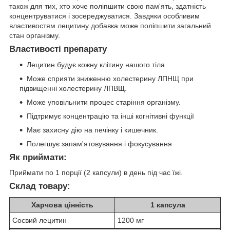
також для тих, хто хоче поліпшити свою пам'ять, здатність
концентруватися і зосереджуватися. Завдяки особливим
властивостям лецитину добавка може поліпшити загальний
стан організму.
Властивості препарату
Лецитин будує кожну клітину нашого тіла
Може сприяти зниженню холестерину ЛПНЩ при
підвищенні холестерину ЛПВЩ.
Може уповільнити процес старіння організму.
Підтримує концентрацію та інші когнітивні функції
Має захисну дію на печінку і кишечник.
Полегшує запам'ятовування і фокусування
Як приймати:
Приймати по 1 порції (2 капсули) в день під час їжі.
Склад товару:
Харчова цінність
1 капсула
Соєвий лецитин
1200 мг