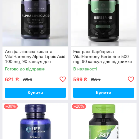
Альфа-ліпоєва кислота
Екстракт барбариса
VitalHarmony Alpha Lipoic Acid
VitalHarmony Berberine 500
100 mg, 90 капсул для
mg, 90 капсул для підтримки
антиоксидантного захисту
рівня цукру в крові
Готово до відправки
В наявності
621
599
₴
₴
995 ₴
950 ₴
Купити
Купити
–30%
–28%