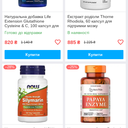
Натуральна добавка Life
Екстракт родіоли Thorne
Extension Glutathione
Rhodiola, 60 капсул для
Cysteine & C, 100 капсул для
підтримки мозку
підтримки імунної системи
Готово до відправки
В наявності
820
885
₴
₴
1 140 ₴
1 225 ₴
Купити
Купити
–28%
–25%