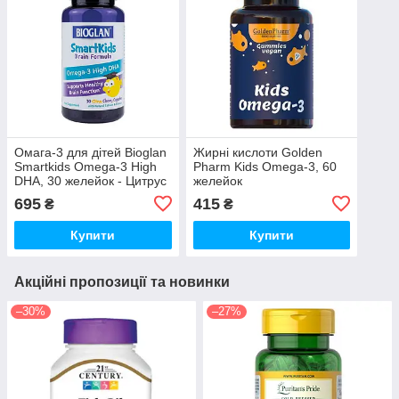
Омага-3 для дітей Bioglan
Жирні кислоти Golden
Smartkids Omega-3 High
Pharm Kids Omega-3, 60
DHA, 30 желейок - Цитрус
желейок
для підтримки здоров'я
695
415
₴
₴
мозку
Купити
Купити
Акційні пропозиції та новинки
–30%
–27%