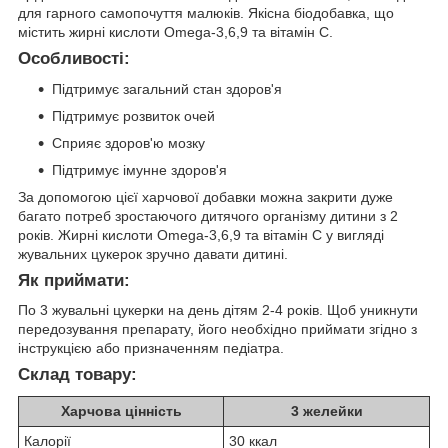
для гарного самопочуття малюків. Якісна біодобавка, що
містить жирні кислоти Omega-3,6,9 та вітамін С.
Особливості:
Підтримує загальний стан здоров'я
Підтримує розвиток очей
Сприяє здоров'ю мозку
Підтримує імунне здоров'я
За допомогою цієї харчової добавки можна закрити дуже
багато потреб зростаючого дитячого організму дитини з 2
років. Жирні кислоти Omega-3,6,9 та вітамін С у вигляді
жувальних цукерок зручно давати дитині.
Як приймати:
По 3 жувальні цукерки на день дітям 2-4 років. Щоб уникнути
передозування препарату, його необхідно приймати згідно з
інструкцією або призначенням педіатра.
Склад товару:
Харчова цінність
3 желейки
Калорії
30 ккал