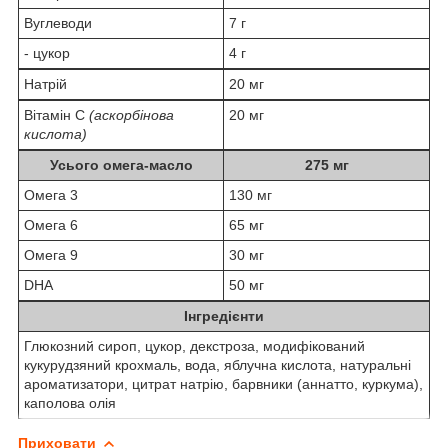
Вуглеводи
7 г
- цукор
4 г
Натрій
20 мг
Вітамін С
(аскорбінова
20 мг
кислота)
Усього омега-масло
275 мг
Омега 3
130 мг
Омега 6
65 мг
Омега 9
30 мг
DHA
50 мг
Інгредієнти
Глюкозний сироп, цукор, декстроза, модифікований
кукурудзяний крохмаль, вода, яблучна кислота, натуральні
ароматизатори, цитрат натрію, барвники (аннатто, куркума),
каполова олія
Приховати