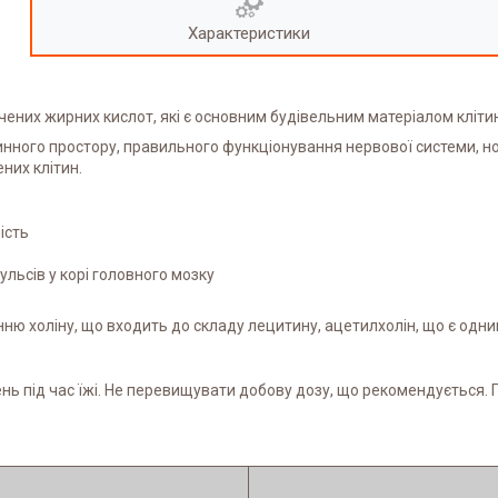
Характеристики
чених жирних кислот, які є основним будівельним матеріалом кліт
нного простору, правильного функціонування нервової системи, но
них клітин.
ість
льсів у корі головного мозку
нню холіну, що входить до складу лецитину, ацетилхолін, що є одн
 день під час їжі. Не перевищувати добову дозу, що рекомендується