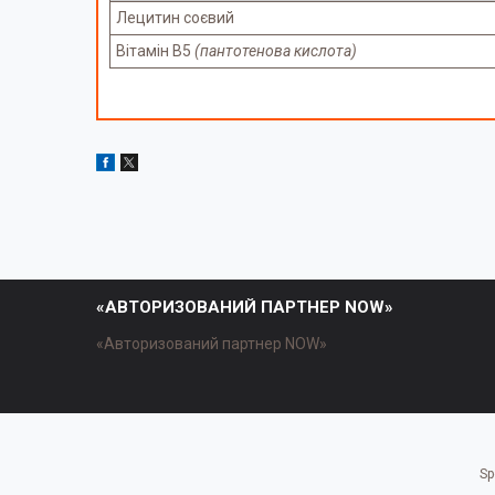
Лецитин соєвий
Вітамін В5
(пантотенова кислота)
«АВТОРИЗОВАНИЙ ПАРТНЕР NOW»
«Авторизований партнер NOW»