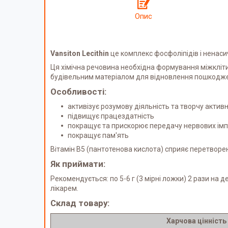
Опис
Vansiton Lecithin
це комплекс фосфоліпідів і ненаси
Ця хімічна речовина необхідна формування міжкліти
будівельним матеріалом для відновлення пошкодже
Особливості:
активізує розумову діяльність та творчу активн
підвищує працездатність
покращує та прискорює передачу нервових імпу
покращує пам'ять
Вітамін В5 (пантотенова кислота) сприяє перетворе
Як приймати:
Рекомендується: по 5-6 г (3 мірні ложки) 2 рази на
лікарем.
Склад товару:
Харчова цінність