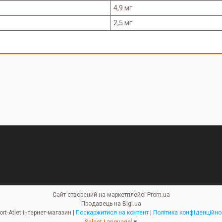
4,9 мг
2,5 мг
Сайт створений на маркетплейсі
Prom.ua
Продавець на Bigl.ua
Sport-Atlet інтернет-магазин |
Поскаржитися на контент
|
Політика конфіденційно