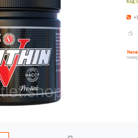
Код:
+3
повер