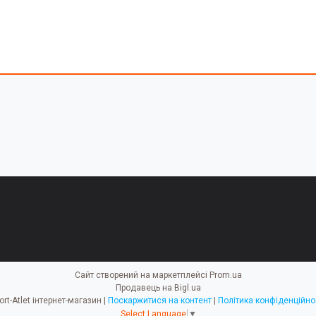
Сайт створений на маркетплейсі
Prom.ua
Продавець на Bigl.ua
Sport-Atlet інтернет-магазин |
Поскаржитися на контент
|
Політика конфіденційно
Select Language
▼