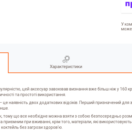
У ком
может
Характеристики
ярністю, цей аксесуар завоював визнання вже більш ніж у 160 кра
ичності та простоті використання.
у – це наявність двох додаткових відсіків. Перший призначений для 
інше.
, тому що все необхідне можна взяти з собою безпосередньо розміс
 приємним при вживанні, крім того, матеріали, які використовують
 коктейль без загрози здоров'ю.