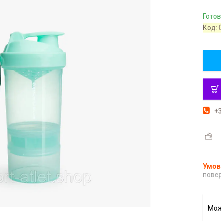
Готов
Код:
+3
повер