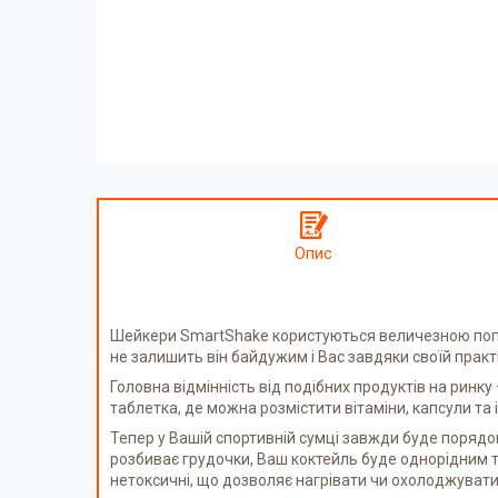
Опис
Шейкери SmartShake користуються величезною попул
не залишить він байдужим і Вас завдяки своїй практ
Головна відмінність від подібних продуктів на ринк
таблетка, де можна розмістити вітаміни, капсули та 
Тепер у Вашій спортивній сумці завжди буде порядок
розбиває грудочки, Ваш коктейль буде однорідним та
нетоксичні, що дозволяє нагрівати чи охолоджувати