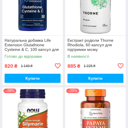
Натуральна добавка Life
Екстракт родіоли Thorne
Extension Glutathione
Rhodiola, 60 капсул для
Cysteine & C, 100 капсул для
підтримки мозку
підтримки імунної системи
Готово до відправки
В наявності
820
885
₴
₴
1 140 ₴
1 225 ₴
Купити
Купити
–28%
–25%