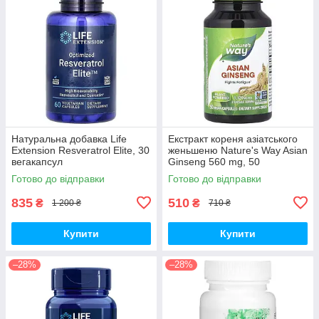
Натуральна добавка Life
Екстракт кореня азіатського
Extension Resveratrol Elite, 30
женьшеню Nature's Way Asian
вегакапсул
Ginseng 560 mg, 50
вегакапсул для підвищення
Готово до відправки
Готово до відправки
життєвого тонусу
835
510
₴
₴
1 200 ₴
710 ₴
Купити
Купити
–28%
–28%