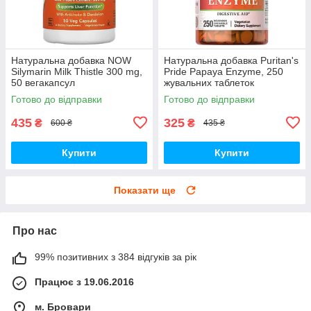
Натуральна добавка NOW
Натуральна добавка Puritan's
Silymarin Milk Thistle 300 mg,
Pride Papaya Enzyme, 250
50 вегакапсул
жувальних таблеток
Готово до відправки
Готово до відправки
435
325
₴
₴
600 ₴
435 ₴
Купити
Купити
Показати ще
Про нас
99% позитивних з 384 відгуків за рік
Працює з 19.06.2016
м. Бровари