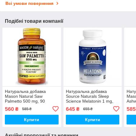
Всі умови повернення
Подібні товари компанії
Натуральна добавка
Натуральна добавка
Нату
Mason Natural Saw
Source Naturals Sleep
Maso
Palmetto 500 mg, 90
Science Melatonin 1 mg,
Ashw
капсул
200 таблеток
капс
560
645
585
₴
₴
585 ₴
655 ₴
Купити
Купити
Акційні пропозиції та новинки