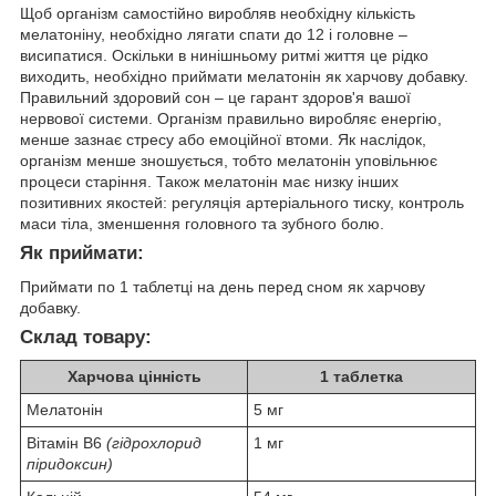
Щоб організм самостійно виробляв необхідну кількість
мелатоніну, необхідно лягати спати до 12 і головне –
висипатися. Оскільки в нинішньому ритмі життя це рідко
виходить, необхідно приймати мелатонін як харчову добавку.
Правильний здоровий сон – це гарант здоров'я вашої
нервової системи. Організм правильно виробляє енергію,
менше зазнає стресу або емоційної втоми. Як наслідок,
організм менше зношується, тобто мелатонін уповільнює
процеси старіння. Також мелатонін має низку інших
позитивних якостей: регуляція артеріального тиску, контроль
маси тіла, зменшення головного та зубного болю.
Як приймати:
Приймати по 1 таблетці на день перед сном як харчову
добавку.
Склад товару:
Харчова цінність
1 таблетка
Мелатонін
5 мг
Вітамін В6
(гідрохлорид
1 мг
піридоксин)