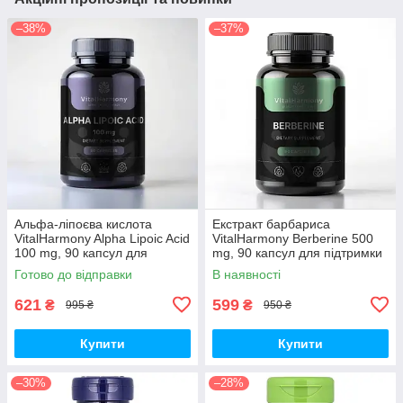
–38%
–37%
Альфа-ліпоєва кислота
Екстракт барбариса
VitalHarmony Alpha Lipoic Acid
VitalHarmony Berberine 500
100 mg, 90 капсул для
mg, 90 капсул для підтримки
антиоксидантного захисту
рівня цукру в крові
Готово до відправки
В наявності
621
599
₴
₴
995 ₴
950 ₴
Купити
Купити
–30%
–28%