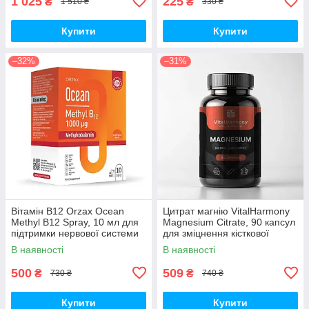
1 025
225
₴
₴
1 510 ₴
330 ₴
Купити
Купити
–32%
–31%
Вітамін B12 Orzax Ocean
Цитрат магнію VitalHarmony
Methyl B12 Spray, 10 мл для
Magnesium Citrate, 90 капсул
підтримки нервової системи
для зміцнення кісткової
тканини
В наявності
В наявності
500
509
₴
₴
730 ₴
740 ₴
Купити
Купити