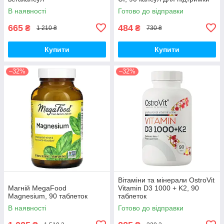
імунної системи
В наявності
Готово до відправки
665
484
₴
₴
1 210 ₴
730 ₴
Купити
Купити
–32%
–32%
Вітаміни та мінерали OstroVit
Магній MegaFood
Vitamin D3 1000 + K2, 90
Magnesium, 90 таблеток
таблеток
В наявності
Готово до відправки