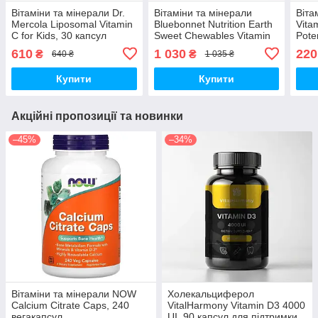
Вітаміни та мінерали Dr.
Вітаміни та мінерали
Віта
Mercola Liposomal Vitamin
Bluebonnet Nutrition Earth
Vita
C for Kids, 30 капсул
Sweet Chewables Vitamin
Pote
D3 5000 IU, 90 жувальних
610
1 030
220
₴
₴
640 ₴
1 035 ₴
таблеток
Купити
Купити
Акційні пропозиції та новинки
–45%
–34%
Вітаміни та мінерали NOW
Холекальциферол
Calcium Citrate Caps, 240
VitalHarmony Vitamin D3 4000
вегакапсул
UI, 90 капсул для підтримки