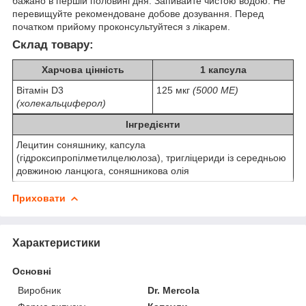
бажано в першій половині дня. Запивайте чистою водою. Не
перевищуйте рекомендоване добове дозування. Перед
початком прийому проконсультуйтеся з лікарем.
Склад товару:
Харчова цінність
1 капсула
Вітамін D3
125 мкг
(5000 МЕ)
(холекальциферол)
Інгредієнти
Лецитин соняшнику, капсула
(гідроксипропілметилцелюлоза), тригліцериди із середньою
довжиною ланцюга, соняшникова олія
Приховати
Характеристики
Основні
Виробник
Dr. Mercola