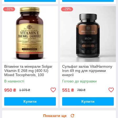
–31%
–29%
Вітаміни та мінерали Solgar
Сульфат заліза VitalHarmony
Vitamin E 268 mg (400 IU)
Iron 49 mg для підтримки
Mixed Tocopherols, 100
енергії
вегакапсул
В наявності
Готово до відправки
950
551
₴
₴
1 375 ₴
780 ₴
Купити
Купити
Показати ще