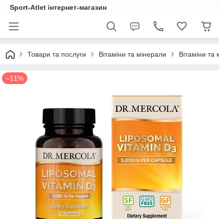
Sport-Atlet інтернет-магазин
Товари та послуги
Вітаміни та мінерали
Вітаміни та 
–11%