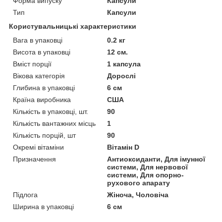
Форма випуску
Капсули
Тип
Капсули
Користувальницькі характеристики
Вага в упаковці
0.2 кг
Висота в упаковці
12 см.
Вміст порції
1 капсула
Вікова категорія
Дорослі
Глибина в упаковці
6 см
Країна виробника
США
Кількість в упаковці, шт.
90
Кількість вантажних місць
1
Кількість порцій, шт
90
Окремі вітаміни
Вітамін D
Призначення
Антиоксиданти, Для імунної
системи, Для нервової
системи, Для опорно-
рухового апарату
Підлога
Жіноча, Чоловіча
Ширина в упаковці
6 см