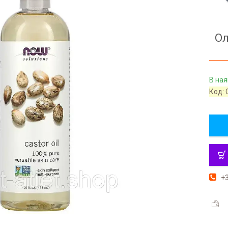
Ол
В ная
Код:
+3