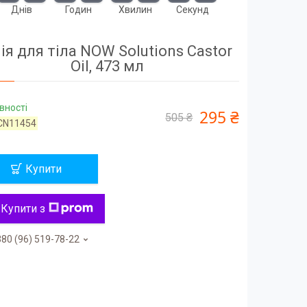
Днів
Годин
Хвилин
Секунд
ія для тіла NOW Solutions Castor
Oil, 473 мл
вності
295 ₴
505 ₴
CN11454
Купити
Купити з
80 (96) 519-78-22