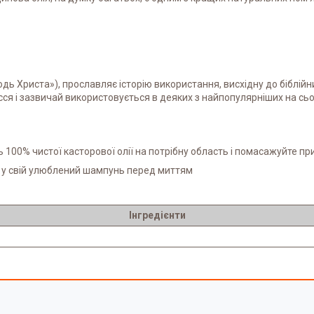
одь Христа»), прославляє історію використання, висхідну до біблійни
ся і зазвичай використовується в деяких з найпопулярніших на сь
 100% чистої касторової олії на потрібну область і помасажуйте при
ь у свій улюблений шампунь перед миттям
Інгредієнти