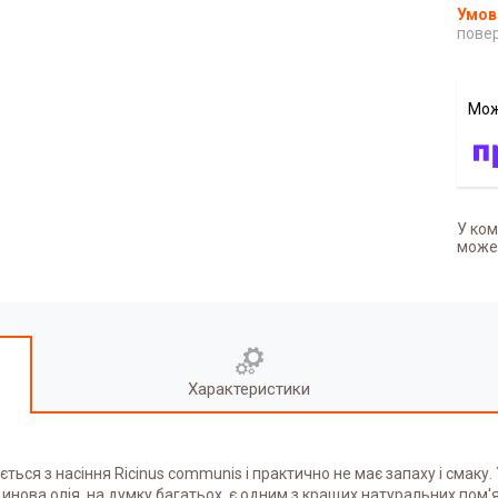
повер
У ком
может
Характеристики
ься з насіння Ricinus communis і практично не має запаху і смаку.
нова олія, на думку багатьох, є одним з кращих натуральних пом'я