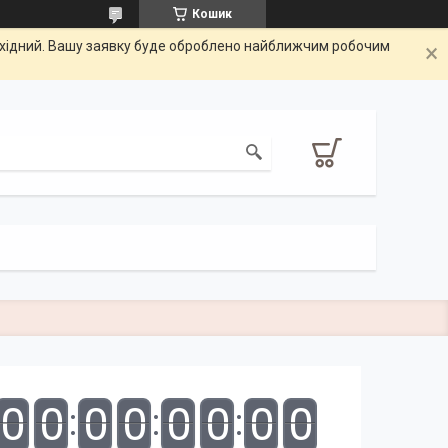
Кошик
вихідний. Вашу заявку буде оброблено найближчим робочим
0
0
0
0
0
0
0
0