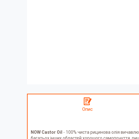
Опис
NOW Castor Oil
- 100% чиста рицинова олія вичавлюєт
багатьох інших областей хорошого самопочуття, рици