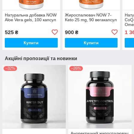
Натуральна добавка NOW
Жироспалювач NOW 7-
Нат
Aloe Vera gels, 100 капсул
Keto 25 mg, 90 вегакапсул
CoQ-
Omeg
капс
525
900
1 3
₴
₴
Купити
Купити
Акційні пропозиції та новинки
–32%
–26%
Аноректичний жироспалювач