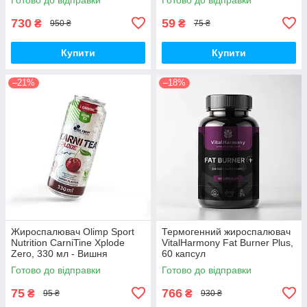
730
59
₴
₴
950 ₴
75 ₴
Купити
Купити
–21%
–18%
Жироспалювач Olimp Sport
Термогенний жироспалювач
Nutrition CarniTine Xplode
VitalHarmony Fat Burner Plus,
Zero, 330 мл - Вишня
60 капсул
Готово до відправки
Готово до відправки
75
766
₴
₴
95 ₴
930 ₴