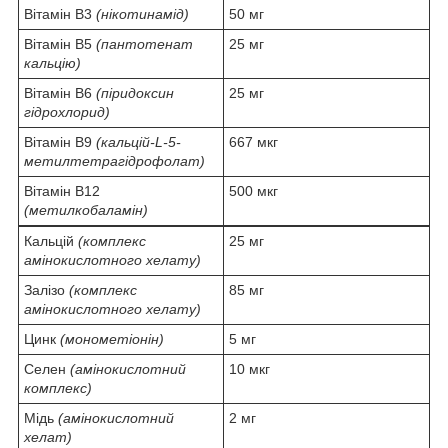
Вітамін В3
(нікотинамід)
50 мг
Вітамін B5
(пантотенат
25 мг
кальцію)
Вітамін B6
(піридоксин
25 мг
гідрохлорид)
Вітамін B9
(кальцій-L-5-
667 мкг
метилтетрагідрофолат)
Вітамін B12
500 мкг
(метилкобаламін)
Кальцій
(комплекс
25 мг
амінокислотного хелату)
Залізо
(комплекс
85 мг
амінокислотного хелату)
Цинк
(монометіонін)
5 мг
Селен
(амінокислотний
10 мкг
комплекс)
Мідь
(амінокислотний
2 мг
хелат)