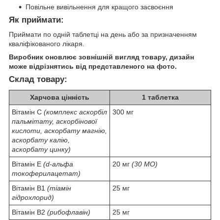
Повільне вивільнення для кращого засвоєння
Як приймати:
Приймати по одній таблетці на день або за призначенням
кваліфікованого лікаря.
Виробник оновлює зовнішній вигляд товару, дизайн
може відрізнятись від представленого на фото.
Склад товару:
Харчова цінність
1 таблетка
Вітамін C
(комплекс аскорбіл
300 мг
пальмітату, аскорбінової
кислоти, аскорбату магнію,
аскорбату калію,
аскорбату цинку)
Вітамін E
(d-альфа
20 мг
(30 МО)
токоферилацетат)
Вітамін B1
(тіамін
25 мг
гідрохлорид)
Вітамін B2
(рибофлавін)
25 мг