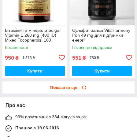
Вітаміни та мінерали Solgar
Сульфат заліза VitalHarmony
Vitamin E 268 mg (400 IU)
Iron 49 mg для підтримки
Mixed Tocopherols, 100
енергії
вегакапсул
В наявності
Готово до відправки
950
551
₴
₴
1 375 ₴
780 ₴
Купити
Купити
Показати ще
Про нас
99% позитивних з 384 відгуків за рік
Працює з 19.06.2016