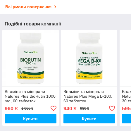
Всі умови повернення
Подібні товари компанії
Вітаміни та мінерали
Вітаміни та мінерали
Віта
Natures Plus BioRutin 1000
Natures Plus Mega B-100,
Natu
mg, 60 таблеток
60 таблеток
30 т
960
940
595
₴
₴
1 000 ₴
980 ₴
Купити
Купити