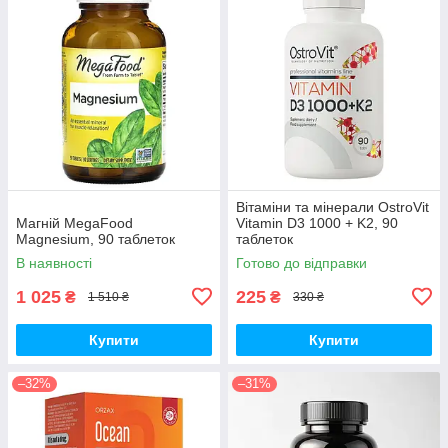
Вітаміни та мінерали OstroVit
Магній MegaFood
Vitamin D3 1000 + K2, 90
Magnesium, 90 таблеток
таблеток
В наявності
Готово до відправки
1 025
225
₴
₴
1 510 ₴
330 ₴
Купити
Купити
–32%
–31%