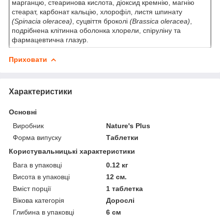
марганцю, стеаринова кислота, діоксид кремнію, магнію
стеарат, карбонат кальцію, хлорофіл, листя шпинату
(Spinacia oleracea)
, суцвіття броколі
(Brassica oleracea)
,
подрібнена клітинна оболонка хлорели, спіруліну та
фармацевтична глазур.
Приховати
Характеристики
Основні
Виробник
Nature's Plus
Форма випуску
Таблетки
Користувальницькі характеристики
Вага в упаковці
0.12 кг
Висота в упаковці
12 см.
Вміст порції
1 таблетка
Вікова категорія
Дорослі
Глибина в упаковці
6 см