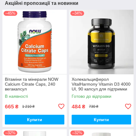
Акційні пропозиції та новинки
–45%
–34%
Вітаміни та мінерали NOW
Холекальциферол
Calcium Citrate Caps, 240
VitalHarmony Vitamin D3 4000
вегакапсул
UI, 90 капсул для підтримки
імунної системи
В наявності
Готово до відправки
665
484
₴
₴
1 210 ₴
730 ₴
Купити
Купити
–32%
–32%