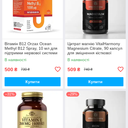
Вітамін B12 Orzax Ocean
Цитрат магнію VitalHarmony
Methyl B12 Spray, 10 мл для
Magnesium Citrate, 90 капсул
підтримки нервової системи
для зміцнення кісткової
тканини
В наявності
В наявності
500
509
₴
₴
730 ₴
740 ₴
Купити
Купити
–31%
–29%