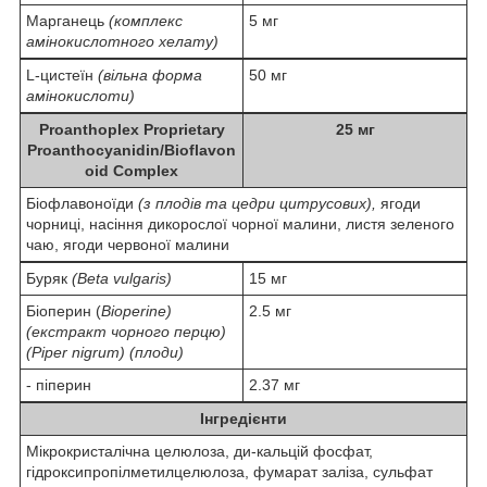
Марганець
(комплекс
5 мг
амінокислотного хелату)
L-цистеїн
(вільна форма
50 мг
амінокислоти)
Proanthoplex Proprietary
25 мг
Proanthocyanidin/Bioflavon
oid Complex
Біофлавоноїди
(з плодів та цедри цитрусових),
ягоди
чорниці, насіння дикорослої чорної малини, листя зеленого
чаю, ягоди червоної малини
Буряк
(Beta vulgaris)
15 мг
Біоперин (
Bioperine)
2.5 мг
(екстракт чорного перцю)
(Piper nigrum) (плоди)
- піперин
2.37 мг
Інгредієнти
Мікрокристалічна целюлоза, ди-кальцій фосфат,
гідроксипропілметилцелюлоза, фумарат заліза, сульфат