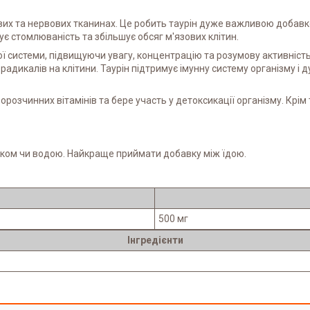
вих та нервових тканинах. Це робить таурін дуже важливою добавко
є стомлюваність та збільшує обсяг м'язових клітин.
 системи, підвищуючи увагу, концентрацію та розумову активність.
 радикалів на клітини. Таурін підтримує імунну систему організму і
орозчинних вітамінів та бере участь у детоксикації організму. Крім
соком чи водою. Найкраще приймати добавку між їдою.
500 мг
Інгредієнти