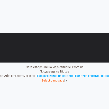
Сайт створений на маркетплейсі
Prom.ua
Продавець на Bigl.ua
Sport-Atlet інтернет-магазин |
Поскаржитися на контент
|
Політика конфіденційно
Select Language
▼