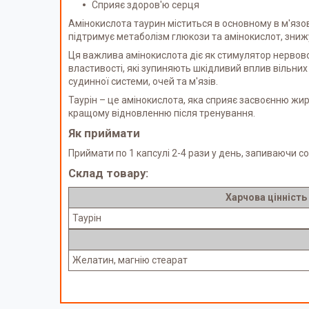
Сприяє здоров'ю серця
Амінокислота таурин міститься в основному в м'язо
підтримує метаболізм глюкози та амінокислот, знижу
Ця важлива амінокислота діє як стимулятор нервової
властивості, які зупиняють шкідливий вплив вільних
судинної системи, очей та м'язів.
Таурін – це амінокислота, яка сприяє засвоєнню жир
кращому відновленню після тренування.
Як приймати
Приймати по 1 капсулі 2-4 рази у день, запиваючи 
Склад товару:
Харчова цінність
Таурін
Желатин, магнію стеарат