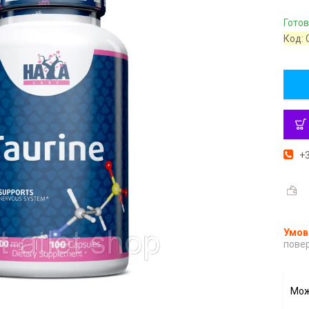
Готов
Код:
+3
повер