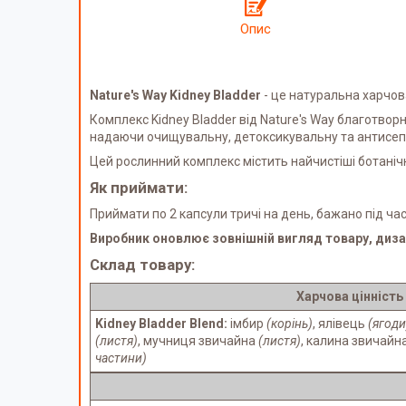
Опис
Nature's Way Kidney Bladder
- це натуральна харчова
Комплекс Kidney Bladder від Nature's Way благотвор
надаючи очищувальну, детоксикувальну та антисеп
Цей рослинний комплекс містить найчистіші ботанічн
Як приймати:
Приймати по 2 капсули тричі на день, бажано під час
Виробник оновлює зовнішній вигляд товару, диза
Склад товару:
Харчова цінність
Kidney Bladder Blend:
імбир
(корінь)
, ялівець
(ягоди
(листя)
, мучниця звичайна
(листя)
, калина звичайн
частини)