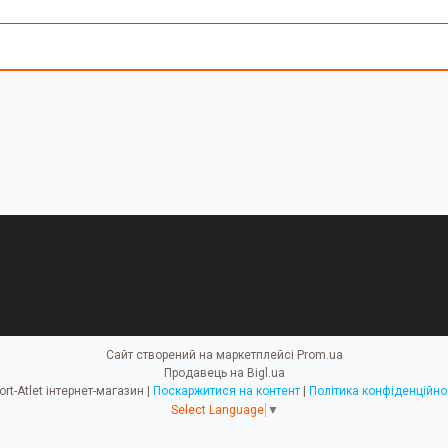
Сайт створений на маркетплейсі
Prom.ua
Продавець на Bigl.ua
Sport-Atlet інтернет-магазин |
Поскаржитися на контент
|
Політика конфіденційно
Select Language
▼