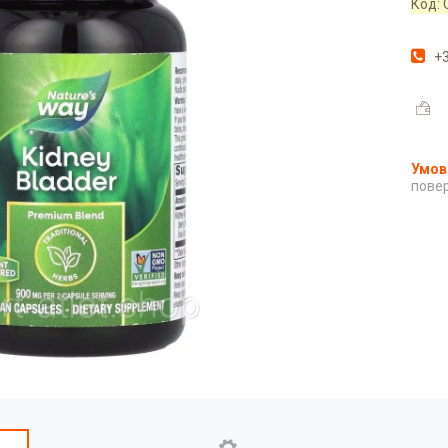
Код:
+3
повер