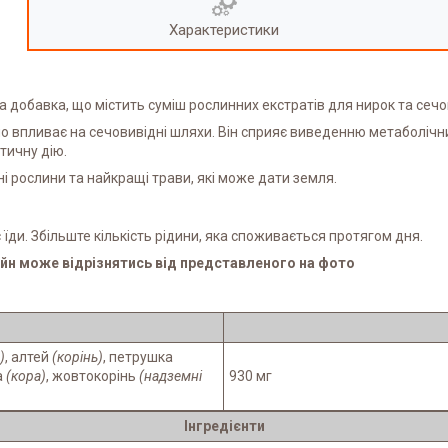
Характеристики
 добавка, що містить суміш рослинних екстратів для нирок та сечо
но впливає на сечовивідні шляхи. Він сприяє виведенню метаболічн
тичну дію.
і рослини та найкращі трави, які може дати земля.
 їди. Збільште кількість рідини, яка споживається протягом дня.
йн може відрізнятись від представленого на фото
)
, алтей
(корінь)
, петрушка
а
(кора)
, жовтокорінь
(надземні
930 мг
Інгредієнти