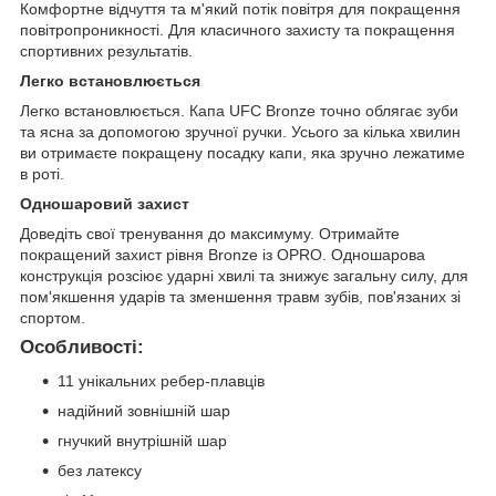
Комфортне відчуття та м'який потік повітря для покращення
повітропроникності. Для класичного захисту та покращення
спортивних результатів.
Легко встановлюється
Легко встановлюється. Капа UFC Bronze точно облягає зуби
та ясна за допомогою зручної ручки. Усього за кілька хвилин
ви отримаєте покращену посадку капи, яка зручно лежатиме
в роті.
Одношаровий захист
Доведіть свої тренування до максимуму. Отримайте
покращений захист рівня Bronze із OPRO. Одношарова
конструкція розсіює ударні хвилі та знижує загальну силу, для
пом'якшення ударів та зменшення травм зубів, пов'язаних зі
спортом.
Особливості:
11 унікальних ребер-плавців
надійний зовнішній шар
гнучкий внутрішній шар
без латексу