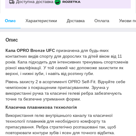
Доступна доставка
Опис
Характеристики
Доставка
Оплата
Умови п
Опис
Капа OPRO Bronze UFC
призначена для будь-яких
контактних видів спорту для дорослих та дітей віком від 11
років. Капа підходить для інтенсивних тренувань спортсменів
різної кваліфікації. У той самий час допоможе захистити як
верхні, і нижні зуби, і навіть від розтину губи.
Рівень захисту 2 в асортименті OPRO Self-Fit. Відчуйте себе
чемпіоном з покращеним припасуванням. Зручна у
використанні ручка та класичні гелеві ребра забезпечують
точне та безпечне утримання форми.
Класична плавникова технологія
Використання гелю внутрішнього каналу та класичної
технології плавників для необхідного комфорту та
припасування. Ребра стратегічно розташовані так, щоб
повторювати контури зубів і ясен для точного відбитка.