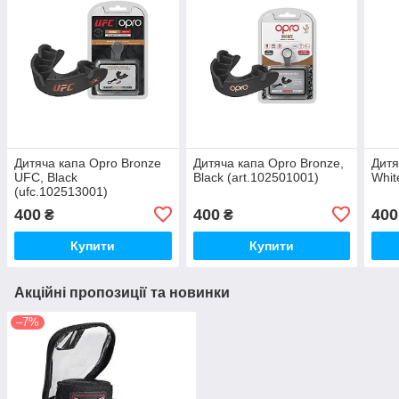
Дитяча капа Opro Bronze
Дитяча капа Opro Bronze,
Дитя
UFC, Black
Black (art.102501001)
Whit
(ufc.102513001)
400
400
400
₴
₴
Купити
Купити
Акційні пропозиції та новинки
–7%