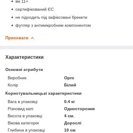
вік 11+
сертифікований ЄС
не підходить під зафіксовані брекети
футляр з антимікробним компонентом
Приховати
Характеристики
Основні атрибути
Виробник
Opro
Колір
Білий
Користувальницькі характеристики
Вага в упаковці
0.4 кг
Різновид капі
Одностороння
Висота в упаковці
4 см.
Вікова категорія
Дорослі
Глибина в упаковці
10 см