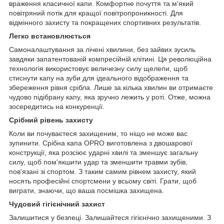
враження класичної капи. Комфортне почуття та м'який
повітряний потік для кращої повітропроникності. Для
відмінного захисту та покращених спортивних результатів.
Легко встановлюється
Самоналаштування за лічені хвилини, без зайвих зусиль
завдяки запатентованій компресійній клітині. Ця революційна
технологія використовує величезну силу щелепи, щоб
стиснути капу на зуби для ідеального відображення та
збереження рівня срібла. Лише за кілька хвилин ви отримаєте
чудово підібрану капу, яка зручно лежить у роті. Отже, можна
зосередитись на конкуренції.
Срібний рівень захисту
Коли ви почуваєтеся захищеним, то ніщо не може вас
зупинити. Срібна капа OPRO виготовлена з двошарової
конструкції, яка розсіює ударні хвилі та зменшує загальну
силу, щоб пом'якшити удар та зменшити травми зубів,
пов'язані зі спортом. З таким самим рівнем захисту, який
носять професійні спортсмени у всьому світі. Грати, щоб
виграти, знаючи, що ваша посмішка захищена.
Чудовий гігієнічний захист
Залишитися у безпеці. Залишайтеся гігієнічно захищеними. З