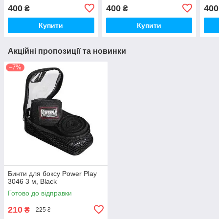
400
400
400
₴
₴
Купити
Купити
Акційні пропозиції та новинки
–7%
Бинти для боксу Power Play
3046 3 м, Black
Готово до відправки
210
₴
225 ₴