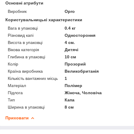
Основні атрибути
Виробник
Opro
Користувальницькі характеристики
Вага в упаковці
0.4 кг
Різновид капі
Одностороння
Висота в упаковці
4 см.
Вікова категорія
Дитячі
Глибина в упаковці
10 см
Колір
Прозорий
Країна виробника
Великобританія
Кількість вантажних місць
1
Матеріал
Полімер
Підлога
Жіноча, Чоловіча
Тип
Капа
Ширина в упаковці
8 см
Приховати