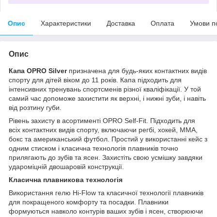
Опис
Характеристики
Доставка
Оплата
Умови п
Опис
Капа OPRO Silver
призначена для будь-яких контактних видів
спорту для дітей віком до 11 років. Капа підходить для
інтенсивних тренувань спортсменів різної кваліфікації. У той
самий час допоможе захистити як верхні, і нижні зуби, і навіть
від розтину губи.
Рівень захисту в асортименті OPRO Self-Fit. Підходить для
всіх контактних видів спорту, включаючи регбі, хокей, ММА,
бокс та американський футбол. Простий у використанні кейс з
одним стиском і класична технологія плавників точно
прилягають до зубів та ясен. Захистіть свою усмішку завдяки
удароміцній двошаровій конструкції.
Класична плавникова технологія
Використання гелю Hi-Flow та класичної технології плавників
для покращеного комфорту та посадки. Плавники
формуються навколо контурів ваших зубів і ясен, створюючи