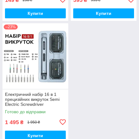
₴
₴
250 ₴
995 ₴
Купити
Купити
–23%
Електричний набір 16 в 1
прецизійних викруток Semi
Electric Screwdriver
Готово до відправки
1 495
₴
1 950 ₴
Купити