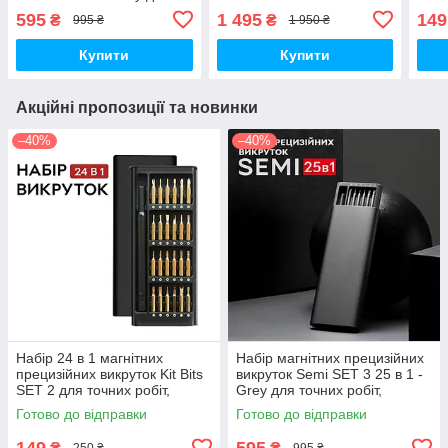
точних робіт, дрібного
робі
595
1 495
149
₴
₴
995 ₴
1 950 ₴
ремонту в кейсі
кейс
Купити
Купити
Акційні пропозиції та новинки
–40%
–40%
Набір 24 в 1 магнітних
Набір магнітних прецизійних
прецизійних викруток Kit Bits
викруток Semi SET 3 25 в 1 -
SET 2 для точних робіт,
Grey для точних робіт,
дрібного ремонту в кейсі
дрібного ремонту в кейсі
Готово до відправки
Готово до відправки
149
595