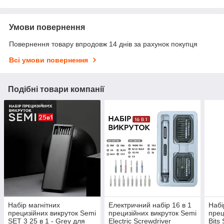
Умови повернення
Повернення товару впродовж 14 днів за рахунок покупця
Всі умови повернення
Подібні товари компанії
Набір магнітних
Електричний набір 16 в 1
Набі
прецизійних викруток Semi
прецизійних викруток Semi
прец
SET 3 25 в 1 - Grey для
Electric Screwdriver
Bits