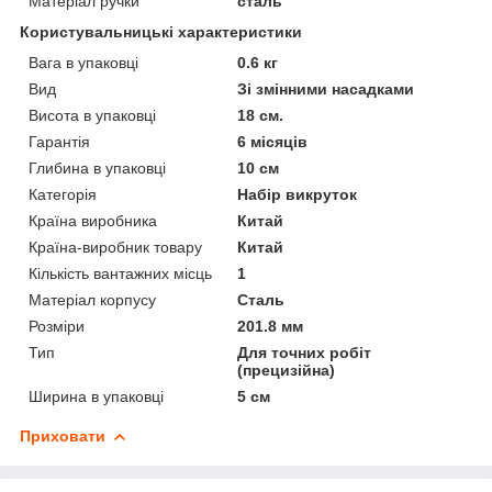
Матеріал ручки
сталь
Користувальницькі характеристики
Вага в упаковці
0.6 кг
Вид
Зі змінними насадками
Висота в упаковці
18 см.
Гарантія
6 місяців
Глибина в упаковці
10 см
Категорія
Набір викруток
Країна виробника
Китай
Країна-виробник товару
Китай
Кількість вантажних місць
1
Матеріал корпусу
Сталь
Розміри
201.8 мм
Тип
Для точних робіт
(прецизійна)
Ширина в упаковці
5 см
Приховати