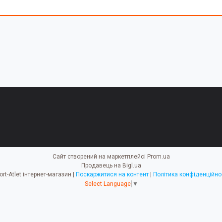
Сайт створений на маркетплейсі
Prom.ua
Продавець на Bigl.ua
Sport-Atlet інтернет-магазин |
Поскаржитися на контент
|
Політика конфіденційно
Select Language
▼