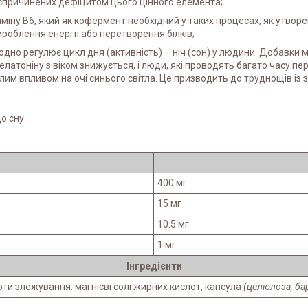
 спричинених дефіцитом цього цінного елемента;
міну В6, який як кофермент необхідний у таких процесах, як утвор
ироблення енергії або перетворення білків;
родно регулює цикл дня (активність) – ніч (сон) у людини. Добавк
атоніну з віком знижується, і люди, які проводять багато часу п
им впливом на очі синього світла. Це призводить до труднощів із 
о сну.
400 мг
15 мг
10.5 мг
1 мг
Інгредієнти
ти злежування: магнієві солі жирних кислот, капсула
(целюлоза, бар