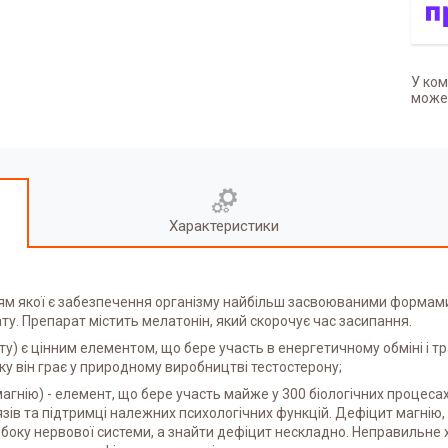
У ком
может
Характеристики
ям якої є забезпечення організму найбільш засвоюваними формами 
ту. Препарат містить мелатонін, який скорочує час засипання.
у) є цінним елементом, що бере участь в енергетичному обміні і тр
у він грає у природному виробництві тестостерону;
агнію) - елемент, що бере участь майже у 300 біологічних процеса
язів та підтримці належних психологічних функцій. Дефіцит магнію
боку нервової системи, а знайти дефіцит нескладно. Неправильне 