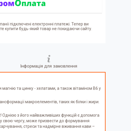
панії підключені електронні платежі. Тепер ви
е купити будь-який товар не покидаючи сайту.
Інформація для замовлення
магнію та цинку - хелатами, а також вітаміном В6 у
ансформації макроелементів, таких як білки і жири.
х! Однією з його найважливіших функцій є допомога
, у свою чергу, може призвести до формування
харчування, стреси та надмірне вживання кави –