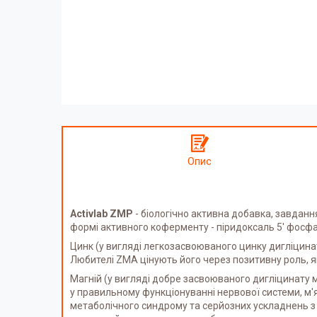
Опис
Activlab ZMP
- біологічно активна добавка, завданн
формі активного коферменту - піридоксаль 5' фосфа
Цинк (у вигляді легкозасвоюваного цинку дигліцинат
Любителі ZMA цінують його через позитивну роль, як
Магній (у вигляді добре засвоюваного дигліцинату м
у правильному функціонуванні нервової системи, м'
метаболічного синдрому та серйозних ускладнень з 