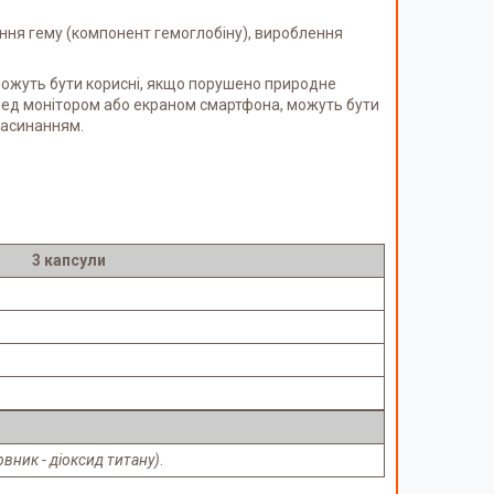
ення гему (компонент гемоглобіну), вироблення
и можуть бути корисні, якщо порушено природне
еред монітором або екраном смартфона, можуть бути
засинанням.
3 капсули
вник - діоксид титану)
.