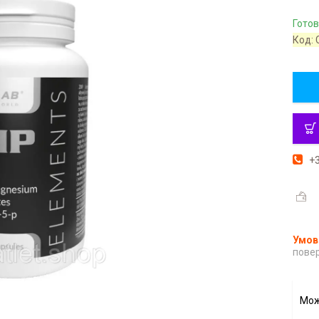
Готов
Код:
+3
повер