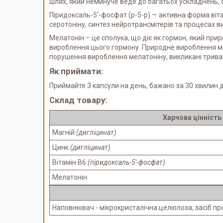
шлях, який неминуче веде до багатьох ускладнень,
Піридоксаль-5'-фосфат (р-5-р) — активна форма віта
серотоніну, синтез нейротрансмітерів та процесах в
Мелатонін – це сполука, що діє як гормон, який при
вироблення цього гормону. Природне вироблення мел
порушення вироблення мелатоніну, викликані тривал
Як приймати:
Приймайте 3 капсули на день, бажано за 30 хвилин д
Склад товару:
Харчова цінність
Магній
(дигліцинат)
Цинк
(дигліцинат)
Вітамін B6
(піридоксаль-5'-фосфат)
Мелатонін
Наповнювач - мікрокристалічна целюлоза, засіб про