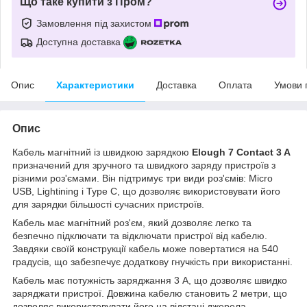
Що таке купити з Пром?
Замовлення під захистом
Доступна доставка
Опис
Характеристики
Доставка
Оплата
Умови 
Опис
Кабель магнітний із швидкою зарядкою
Elough 7 Contact 3 A
призначений для зручного та швидкого заряду пристроїв з
різними роз'ємами. Він підтримує три види роз'ємів: Micro
USB, Lightining і Type C, що дозволяє використовувати його
для зарядки більшості сучасних пристроїв.
Кабель має магнітний роз'єм, який дозволяє легко та
безпечно підключати та відключати пристрої від кабелю.
Завдяки своїй конструкції кабель може повертатися на 540
градусів, що забезпечує додаткову гнучкість при використанні.
Кабель має потужність заряджання 3 А, що дозволяє швидко
заряджати пристрої. Довжина кабелю становить 2 метри, що
дозволяє використовувати його на відстані джерела