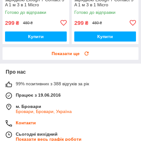
A 1 м 3 в 1 Micro
A 1 м 3 в 1 Micro
USB/Lightining/Type C, Grey
USB/Lightining/Type C, Red
Готово до відправки
Готово до відправки
обертання на 540°
обертання на 540°
299
299
₴
₴
480 ₴
480 ₴
Купити
Купити
Показати ще
Про нас
99% позитивних з 388 відгуків за рік
Працює з 19.06.2016
м. Бровари
Бровари, Бровари, Україна
Контакти
Сьогодні вихідний
Показати весь графік роботи