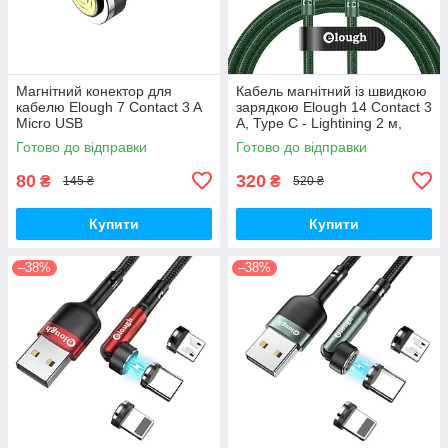
Магнітний конектор для
Кабель магнітний із швидкою
кабелю Elough 7 Contact 3 A
зарядкою Elough 14 Contact 3
Micro USB
A, Type C - Lightining 2 м,
Green - плаский конектор
Готово до відправки
Готово до відправки
80
320
₴
₴
145 ₴
520 ₴
Купити
Купити
–38%
–38%