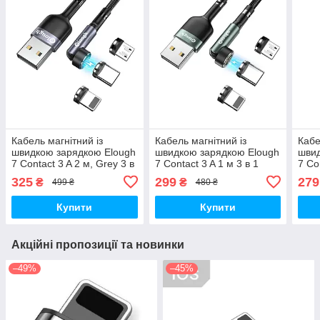
Кабель магнітний із
Кабель магнітний із
Кабе
швидкою зарядкою Elough
швидкою зарядкою Elough
швид
7 Contact 3 A 2 м, Grey 3 в
7 Contact 3 A 1 м 3 в 1
7 Co
1 Micro
Micro USB/Lightining/Type
в 1 
325
299
279
₴
₴
499 ₴
480 ₴
USB/Lightining/Type C,
C, Green обертання на
USB/
обертання на 540°
540°
обер
Купити
Купити
Акційні пропозиції та новинки
–49%
–45%