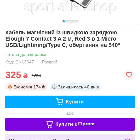
Кабель магнітний із швидкою зарядкою
Elough 7 Contact 3 A 2 м, Red 3 в 1 Micro
USB/Lightining/Type C, обертання на 540°
Готово до відправки
Код: CN13647
Роздріб
325
₴
499 ₴
Економія
174 ₴
Залишилось
46 днів
Купити
або
Купити з