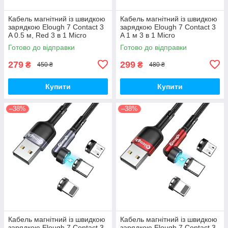
Кабель магнітний із швидкою
Кабель магнітний із швидкою
зарядкою Elough 7 Contact 3
зарядкою Elough 7 Contact 3
A 0.5 м, Red 3 в 1 Micro
A 1 м 3 в 1 Micro
USB/Lightining/Type C,
USB/Lightining/Type C, Green
Готово до відправки
Готово до відправки
обертання на 540°
обертання на 540°
279
299
₴
₴
450 ₴
480 ₴
Купити
Купити
–38%
–38%
Кабель магнітний із швидкою
Кабель магнітний із швидкою
зарядкою Elough 7 Contact 3
зарядкою Elough 7 Contact 3