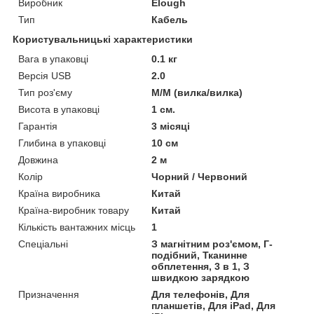
Виробник
Elough
Тип
Кабель
Користувальницькі характеристики
Вага в упаковці
0.1 кг
Версія USB
2.0
Тип роз'єму
M/M (вилка/вилка)
Висота в упаковці
1 см.
Гарантія
3 місяці
Глибина в упаковці
10 см
Довжина
2 м
Колір
Чорний / Червоний
Країна виробника
Китай
Країна-виробник товару
Китай
Кількість вантажних місць
1
Спеціальні
З магнітним роз'ємом, Г-
подібний, Тканинне
обплетення, 3 в 1, З
швидкою зарядкою
Призначення
Для телефонів, Для
планшетів, Для iPad, Для