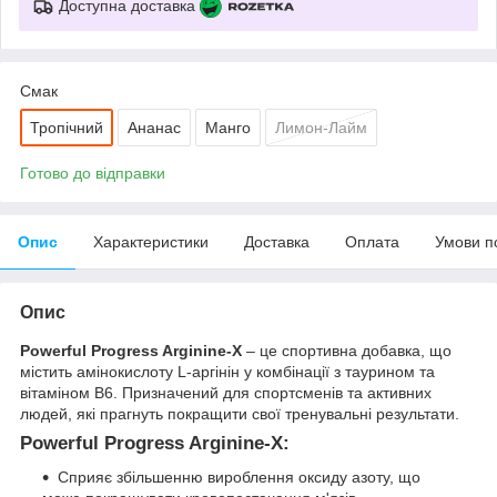
Доступна доставка
Смак
Тропічний
Ананас
Манго
Лимон-Лайм
Готово до відправки
Опис
Характеристики
Доставка
Оплата
Умови п
Опис
Powerful Progress Arginine-X
– це спортивна добавка, що
містить амінокислоту L-аргінін у комбінації з таурином та
вітаміном B6. Призначений для спортсменів та активних
людей, які прагнуть покращити свої тренувальні результати.
Powerful Progress Arginine-X:
Сприяє збільшенню вироблення оксиду азоту, що