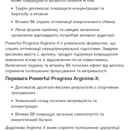
може покращувати кровопостачання м'язів.
Таурін допомагає покращити концентрацію та
боротьбу зі втомою.
Вітамін B6 сприяє оптимізації енергетичного обміну.
Легка форма прийому та швидке засвоєння
організмом відповідають потребам активної аудиторії.
Powerful Progress Arginine-X є унікальною формулою, що
сприяє оптимізації передтренувальної підготовки. Завдяки
високому вмісту L-аргініну, продукт підтримує покращення
живлення м'язів та їх відновлення після навантажень.
Включення таурину та вітаміну B6 посилює ефект від аргініну,
сприяючи поліпшенню фокусування та витривалості.
Переваги Powerful Progress Arginine-X:
Допомагає досягати високих результатів у спортивних
тренуваннях.
Унікальний склад посилює витривалість та
концентрацію.
Вітамін B6 покращує загальне самопочуття та
енергетичний баланс.
Додатково Arginine-X може сприяти поліпшенню циркуляції