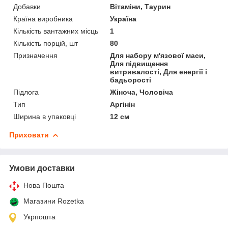
Добавки
Вітаміни, Таурин
Країна виробника
Україна
Кількість вантажних місць
1
Кількість порцій, шт
80
Призначення
Для набору м'язової маси,
Для підвищення
витривалості, Для енергії і
бадьорості
Підлога
Жіноча, Чоловіча
Тип
Аргінін
Ширина в упаковці
12 см
Приховати
Умови доставки
Нова Пошта
Магазини Rozetka
Укрпошта