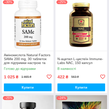
–30%
–25%
Амінокислота Natural Factors
SAMe 200 mg, 30 таблеток
N-ацетил L-цистеїн Immune-
для підтримки настрою та
Labs NAC, 150 капсул
печінки
Готово до відправки
В наявності
1 025
422
₴
₴
1 465 ₴
563 ₴
Купити
Купити
–25%
–24%