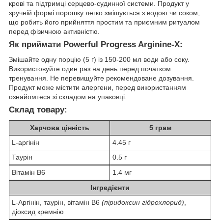
крові та підтримці серцево-судинної системи. Продукт у
зручній формі порошку легко змішується з водою чи соком,
що робить його прийняття простим та приємним ритуалом
перед фізичною активністю.
Як приймати Powerful Progress Arginine-X:
Змішайте одну порцію (5 г) із 150-200 мл води або соку.
Використовуйте один раз на день перед початком
тренування. Не перевищуйте рекомендоване дозування.
Продукт може містити алергени, перед використанням
ознайомтеся зі складом на упаковці.
Склад товару:
Харчова цінність
5 грам
L-аргінін
4.45 г
Таурін
0.5 г
Вітамін В6
1.4 мг
Інгредієнти
L-Аргінін, таурін, вітамін B6
(піридоксин гідрохлорид)
,
діоксид кремнію