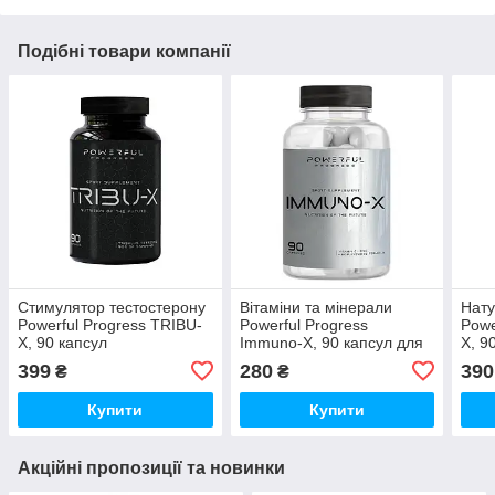
Подібні товари компанії
Стимулятор тестостерону
Вітаміни та мінерали
Нату
Powerful Progress TRIBU-
Powerful Progress
Powe
X, 90 капсул
Immuno-X, 90 капсул для
X, 9
підтримки імунної системи
покр
399
280
390
₴
₴
Купити
Купити
Акційні пропозиції та новинки