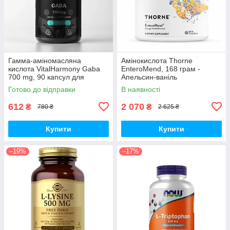
Гамма-аміномасляна
Амінокислота Thorne
кислота VitalHarmony Gaba
EnteroMend, 168 грам -
700 mg, 90 капсул для
Апельсин-ваніль
розслабленню та зниження
Готово до відправки
В наявності
стресу
612
2 070
₴
₴
780 ₴
2 625 ₴
Купити
Купити
–19%
–17%