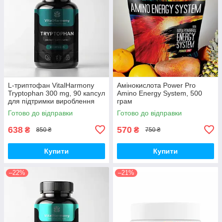
L-триптофан VitalHarmony
Амінокислота Power Pro
Tryptophan 300 mg, 90 капсул
Amino Energy System, 500
для підтримки вироблення
грам
серотоніну
Готово до відправки
Готово до відправки
638
570
₴
₴
850 ₴
750 ₴
Купити
Купити
–22%
–21%