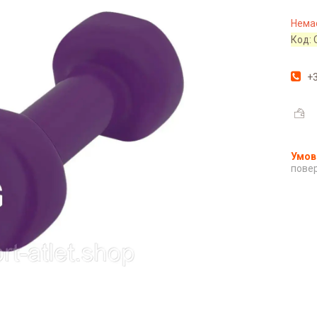
Немає
Код:
+3
повер