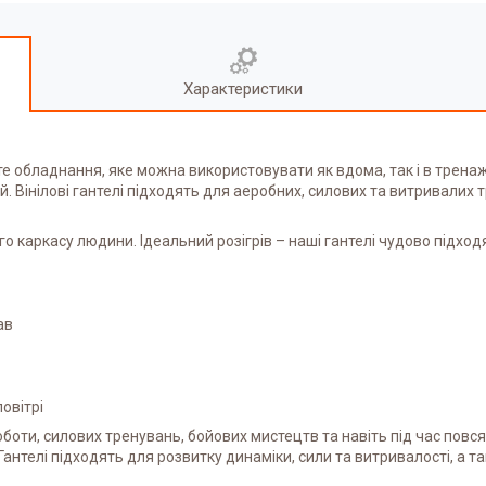
Характеристики
те обладнання, яке можна використовувати як вдома, так і в трена
ей. Вінілові гантелі підходять для аеробних, силових та витривали
го каркасу людини. Ідеальний розігрів – наші гантелі чудово підхо
ав
овітрі
боти, силових тренувань, бойових мистецтв та навіть під час повсяк
 Гантелі підходять для розвитку динаміки, сили та витривалості, а 