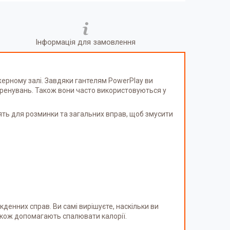
Інформація для замовлення
жерному залі. Завдяки гантелям PowerPlay ви
х тренувань. Також вони часто використовуються у
дять для розминки та загальних вправ, щоб змусити
денних справ. Ви самі вирішуєте, наскільки ви
також допомагають спалювати калорії.