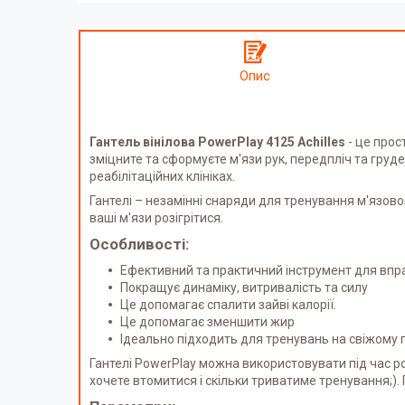
Опис
Гантель вінілова PowerPlay 4125 Achilles
- це прос
зміцните та сформуєте м'язи рук, передпліч та груд
реабілітаційних клініках.
Гантелі – незамінні снаряди для тренування м'язово
ваші м'язи розігрітися.
Особливості:
Ефективний та практичний інструмент для впр
Покращує динаміку, витривалість та силу
Це допомагає спалити зайві калорії.
Це допомагає зменшити жир
Ідеально підходить для тренувань на свіжому п
Гантелі PowerPlay можна використовувати під час ро
хочете втомитися і скільки триватиме тренування;).