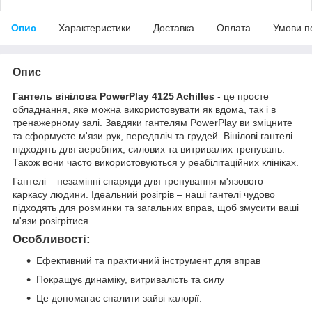
Опис
Характеристики
Доставка
Оплата
Умови п
Опис
Гантель вінілова PowerPlay 4125 Achilles
- це просте
обладнання, яке можна використовувати як вдома, так і в
тренажерному залі. Завдяки гантелям PowerPlay ви зміцните
та сформуєте м'язи рук, передпліч та грудей. Вінілові гантелі
підходять для аеробних, силових та витривалих тренувань.
Також вони часто використовуються у реабілітаційних клініках.
Гантелі – незамінні снаряди для тренування м'язового
каркасу людини. Ідеальний розігрів – наші гантелі чудово
підходять для розминки та загальних вправ, щоб змусити ваші
м'язи розігрітися.
Особливості:
Ефективний та практичний інструмент для вправ
Покращує динаміку, витривалість та силу
Це допомагає спалити зайві калорії.