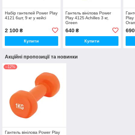
Набір гантелей Power Play
Гантель вінілова Power
Гант
4121 6шт, 9 кг у кейсі
Play 4125 Achilles 3 кг,
Play 
Green
Ora
2 100
640
690
₴
₴
Купити
Купити
Акційні пропозиції та новинки
–12%
Гантель вінілова Power Play