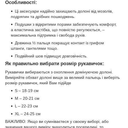
Особливості:
Ці аксесуари надійно захищають долоні від мозолів,
подряпин та дрібних пошкоджень.
Подушки з відкритими порами забезпечують комфорт,
а еластична застібка, що повністю регулюється, –
максимальна підтримка і свобода рухів.
Довжина ½ пальця покращує контакт із грифом
штанги, гантелями тощо.
Подвійний шов підвищує довговічність.
Як правильно вибрати розмір рукавичок:
Рукавички вибираються з охоплення домінуючою долоні.
Виміряйте обхват долоні вище за великий пальець і виберіть
розмір рукавичок, який Вам підійде
S – 18-19 см
М – 20-21 см
L – 22-23 см
XL – 24-25 см
ВАЖЛИВО: Якщо ви сумніваєтеся у своєму виборі, або
значення вашого виміру знаходиться посередині, то