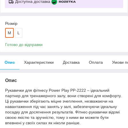
Доступна доставка
Розмір
M
L
Готово до відправки
Опис
Характеристики
Доставка
Оплата
Умови п
Опис
Рукавички для фітнесу Power Play PP-2222 – ідеальний
партнер для тренажерного залу, вони створені для комфорту.
Ці рукавички зберігають міцне зчеплення, незважаючи на
навантаження під час занять у залі, забезпечуючи ідеальну
посадку для досягнення результатів. Фітнес-рукавички відомі
своєю якістю та зручністю, тому з ними ви можете бути
впевнені у своїх силах як ніколи раніше.