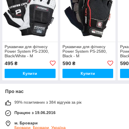
Рукавички для фітнесу
Рукавички для фітнесу
Рука
Power System PS-2300,
Power System PS-2580,
Powe
Black/White - M
Black - M
Blac
495
590
590
₴
₴
Купити
Купити
Про нас
99% позитивних з 384 відгуків за рік
Працює з 19.06.2016
м. Бровари
Бровари, Бровари, Україна