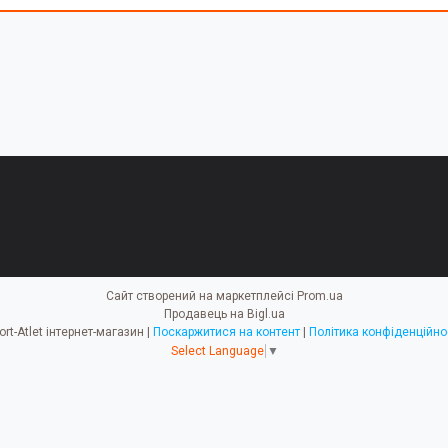
Сайт створений на маркетплейсі
Prom.ua
Продавець на Bigl.ua
Sport-Atlet інтернет-магазин |
Поскаржитися на контент
|
Політика конфіденційно
Select Language
▼