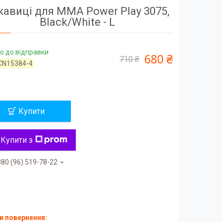
кавиці для MMA Power Play 3075,
Black/White - L
о до відправки
680 ₴
710 ₴
CN15384-4
Купити
Купити з
80 (96) 519-78-22