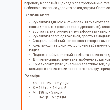
перевагу в боротьбі. Підклад з повітропроникної тк
набивкою, поглинає удари та захищає руки. Система 
Особливості:
Рукавички для ММА PowerPlay 3075 виготовлені 
пошкоджень (не рветься та не дряпається), еласт
Зручна та анатомічно вигнута форма рукавиці
Рукавички легко одягаються, просто та надійн
Спеціальний пінний наповнювач створює аморт
Конструкція з відкритою долонею забезпечує б
кидків.
Подовжений манжетний ремінь та захисна подуш
Для інтенсивних тренувань зроблено додаткови
Крім високих функціональних властивостей, ру
кольорів з елементами червоного кольору і при
Розміри:
XS – 116 гр – 4.2 унцій
S – 122 гр – 4.4 унцій
M - 138 гр - 5 унцій
L – 162 гр – 5.8 унцій