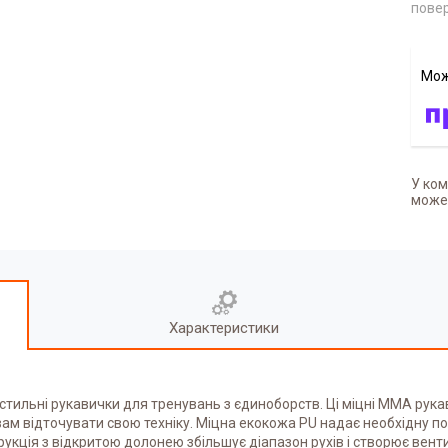
повер
У ком
может
Характеристики
 стильні рукавички для тренувань з єдиноборств. Ці міцні ММА рукав
ам відточувати свою техніку. Міцна екокожа PU надає необхідну пот
рукція з відкритою долонею збільшує діапазон рухів і створює вент