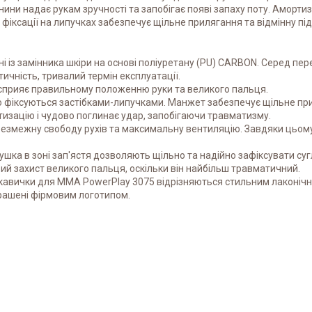
анини надає рукам зручності та запобігає появі запаху поту. Амор
фіксації на липучках забезпечує щільне прилягання та відмінну під
із замінника шкіри на основі поліуретану (PU) CARBON. Серед перев
ичність, тривалий термін експлуатації.
 сприяє правильному положенню руки та великого пальця.
о фіксуються застібками-липучками. Манжет забезпечує щільне при
изацію і чудово поглинає удар, запобігаючи травматизму.
езмежну свободу рухів та максимальну вентиляцію. Завдяки цьому
ка в зоні зап'ястя дозволяють щільно та надійно зафіксувати сугл
й захист великого пальця, оскільки він найбільш травматичний.
кавички для MMA PowerPlay 3075 відрізняються стильним лаконічни
крашені фірмовим логотипом.