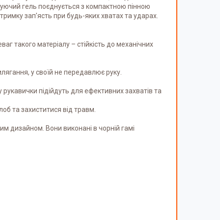
тизуючий гель поєднується з компактною пінною
тримку зап'ясть при будь-яких хватах та ударах.
аг такого матеріалу – стійкість до механічних
лягання, у своїй не передавлює руку.
 рукавички підійдуть для ефективних захватів та
об та захиститися від травм.
м дизайном. Вони виконані в чорній гамі