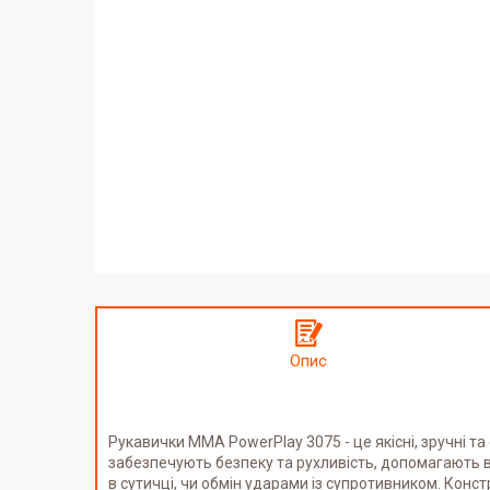
Опис
Рукавички MMA PowerPlay 3075 - це якісні, зручні та
забезпечують безпеку та рухливість, допомагають в
в сутичці, чи обмін ударами із супротивником. Конст